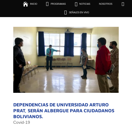





INICIO
PROGRAMAS
NOTICIAS
NOSOTROS
SEÑALES EN VIVO

SEÑALES EN VIVO
DEPENDENCIAS DE UNIVERSIDAD ARTURO
PRAT, SERÁN ALBERGUE PARA CIUDADANOS
BOLIVIANOS.
Covid-19