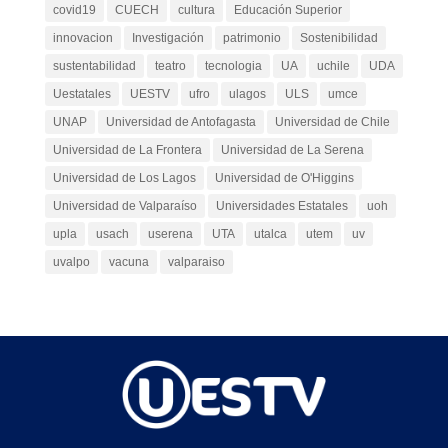
covid19
CUECH
cultura
Educación Superior
innovacion
Investigación
patrimonio
Sostenibilidad
sustentabilidad
teatro
tecnologia
UA
uchile
UDA
Uestatales
UESTV
ufro
ulagos
ULS
umce
UNAP
Universidad de Antofagasta
Universidad de Chile
Universidad de La Frontera
Universidad de La Serena
Universidad de Los Lagos
Universidad de O'Higgins
Universidad de Valparaíso
Universidades Estatales
uoh
upla
usach
userena
UTA
utalca
utem
uv
uvalpo
vacuna
valparaiso