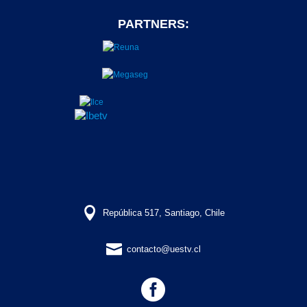
PARTNERS:

República 517, Santiago, Chile

contacto@uestv.cl
