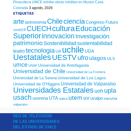
Pinacoteca UMCE exhibe obras inéditas en Museo Casa
Colorada
3 agosto, 2026
ETIQUETAS
Chile
ciencia
arte
astronomia
Congreso Futuro
cultura
Educación
CUECH
covid19
Superior
innovacion
Investigación
patrimonio
sustentabilidad
Sostenibilidad
uchile
tecnologia
teatro
UDA
UA
Uestatales
UESTV
ufro
ulagos
ULS
umce
Universidad de Antofagasta
UNAP
Universidad de Chile
Universidad de La Frontera
Universidad de Los Lagos
Universidad de La Serena
Universidad de Valparaíso
Universidad de O'Higgins
Universidades Estatales
upla
uoh
usach
utem
uv
UTA
userena
uvalpo
vacuna
utalca
valparaiso
RED DE TELEVISIÓN
DE LAS UNIVERSIDADES
DEL ESTADO DE CHILE