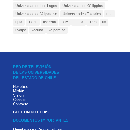
Universidad de Los Lagos
Universidad de O'Higgins
Universidad de Valparaíso
Universidades Estatales
uoh
upla
usach
userena
UTA
utalca
utem
uv
uvalpo
vacuna
valparaiso
RED DE TELEVISIÓN
DE LAS UNIVERSIDADES
DEL ESTADO DE CHILE
Nosotros
Misión
Visión
Canales
Contacto
BOLETÍN NOTICIAS
DOCUMENTOS IMPORTANTES
Orientaciones Programáticas