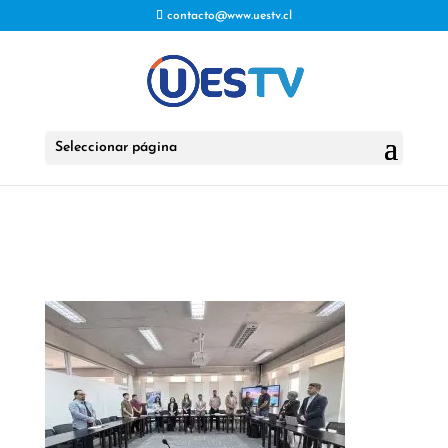
contacto@www.uestv.cl
Seleccionar página