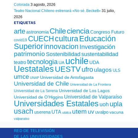
Colorada
3 agosto, 2026
Teatro Nacional Chileno estrenará «No sé. Beckett»
31 julio,
2026
ETIQUETAS
Chile
ciencia
arte
astronomia
Congreso Futuro
cultura
Educación
CUECH
covid19
Superior
innovacion
Investigación
patrimonio
sustentabilidad
Sostenibilidad
uchile
tecnologia
teatro
UDA
UA
Uestatales
UESTV
ufro
ulagos
ULS
umce
Universidad de Antofagasta
UNAP
Universidad de Chile
Universidad de La Frontera
Universidad de Los Lagos
Universidad de La Serena
Universidad de Valparaíso
Universidad de O'Higgins
Universidades Estatales
upla
uoh
usach
utem
uv
UTA
userena
uvalpo
vacuna
utalca
valparaiso
RED DE TELEVISIÓN
DE LAS UNIVERSIDADES