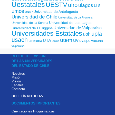
Uestatales
UESTV
ufro
ulagos
ULS
umce
Universidad de Antofagasta
UNAP
Universidad de Chile
Universidad de La Frontera
Universidad de Los Lagos
Universidad de La Serena
Universidad de Valparaíso
Universidad de O'Higgins
Universidades Estatales
upla
uoh
usach
utem
uv
UTA
userena
uvalpo
vacuna
utalca
valparaiso
RED DE TELEVISIÓN
DE LAS UNIVERSIDADES
DEL ESTADO DE CHILE
Nosotros
Misión
Visión
Canales
Contacto
BOLETÍN NOTICIAS
DOCUMENTOS IMPORTANTES
Orientaciones Programáticas