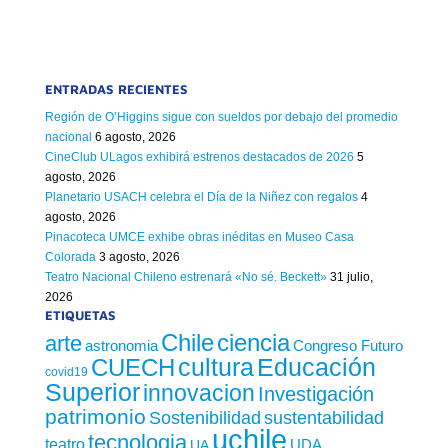
ENTRADAS RECIENTES
Región de O’Higgins sigue con sueldos por debajo del promedio
nacional
6 agosto, 2026
CineClub ULagos exhibirá estrenos destacados de 2026
5
agosto, 2026
Planetario USACH celebra el Día de la Niñez con regalos
4
agosto, 2026
Pinacoteca UMCE exhibe obras inéditas en Museo Casa
Colorada
3 agosto, 2026
Teatro Nacional Chileno estrenará «No sé. Beckett»
31 julio,
2026
ETIQUETAS
Chile
ciencia
arte
astronomia
Congreso Futuro
cultura
Educación
CUECH
covid19
Superior
innovacion
Investigación
patrimonio
sustentabilidad
Sostenibilidad
uchile
tecnologia
teatro
UDA
UA