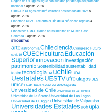
Región de O’Higgins sigue con sueldos por debajo del promedio
nacional
6 agosto, 2026
CineClub ULagos exhibirá estrenos destacados de 2026
5
agosto, 2026
Planetario USACH celebra el Día de la Niñez con regalos
4
agosto, 2026
Pinacoteca UMCE exhibe obras inéditas en Museo Casa
Colorada
3 agosto, 2026
ETIQUETAS
Chile
ciencia
arte
astronomia
Congreso Futuro
cultura
Educación
CUECH
covid19
Superior
innovacion
Investigación
patrimonio
sustentabilidad
Sostenibilidad
uchile
tecnologia
teatro
UDA
UA
Uestatales
UESTV
ufro
ulagos
ULS
umce
Universidad de Antofagasta
UNAP
Universidad de Chile
Universidad de La Frontera
Universidad de Los Lagos
Universidad de La Serena
Universidad de Valparaíso
Universidad de O'Higgins
Universidades Estatales
upla
uoh