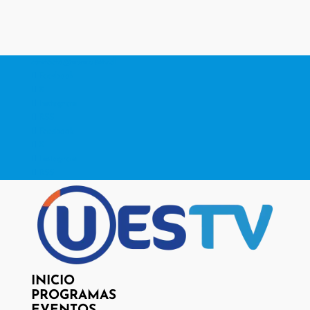
contacto@www.uestv.cl
Facebook
X
Instagram
RSS
Facebook
X
Instagram
RSS
INICIO
PROGRAMAS