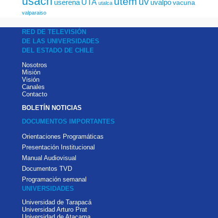
usach
utem
uv
UTA
userena
uvalpo
vacuna
utalca
valparaiso
RED DE TELEVISIÓN
DE LAS UNIVERSIDADES
DEL ESTADO DE CHILE
Nosotros
Misión
Visión
Canales
Contacto
BOLETÍN NOTICIAS
DOCUMENTOS IMPORTANTES
Orientaciones Programáticas
Presentación Institucional
Manual Audiovisual
Documentos TVD
Programación semanal
UNIVERSIDADES
Universidad de Tarapacá
Universidad Arturo Prat
Universidad de Atacama