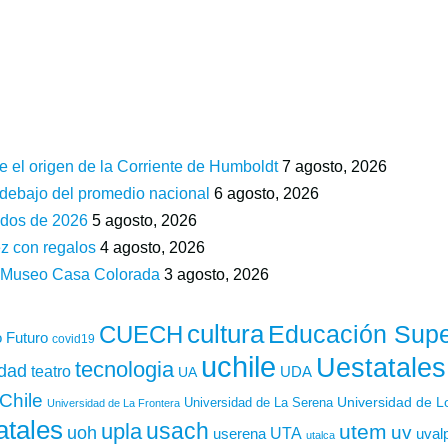
e el origen de la Corriente de Humboldt
7 agosto, 2026
 debajo del promedio nacional
6 agosto, 2026
ados de 2026
5 agosto, 2026
z con regalos
4 agosto, 2026
n Museo Casa Colorada
3 agosto, 2026
cultura
Educación Supe
CUECH
 Futuro
covid19
uchile
Uestatales
tecnologia
idad
teatro
UDA
UA
Chile
Universidad de L
Universidad de La Serena
Universidad de La Frontera
atales
usach
upla
utem
uv
uoh
UTA
userena
uval
utalca