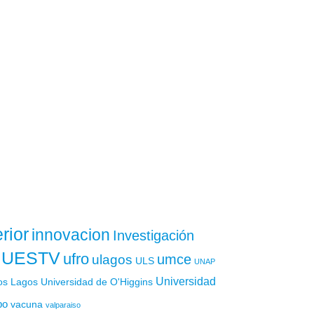
rior
innovacion
Investigación
UESTV
ufro
ulagos
umce
ULS
UNAP
Universidad
os Lagos
Universidad de O'Higgins
po
vacuna
valparaiso