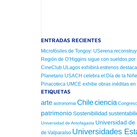
ENTRADAS RECIENTES
Microfósiles de Tongoy: USerena reconstruy
Región de O’Higgins sigue con sueldos por
CineClub ULagos exhibirá estrenos destac
Planetario USACH celebra el Día de la Niñe
Pinacoteca UMCE exhibe obras inéditas e
ETIQUETAS
Chile
ciencia
arte
astronomia
Congreso
patrimonio
sustentabil
Sostenibilidad
Universidad de 
Universidad de Antofagasta
Universidades Est
de Valparaíso