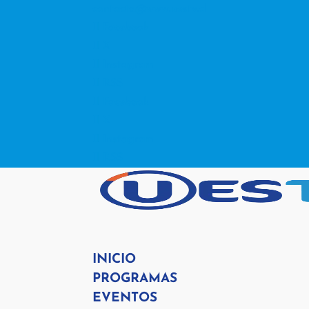
contacto@www.uestv.cl
Facebook
X
Instagram
RSS
Facebook
X
Instagram
RSS
INICIO
PROGRAMAS
EVENTOS