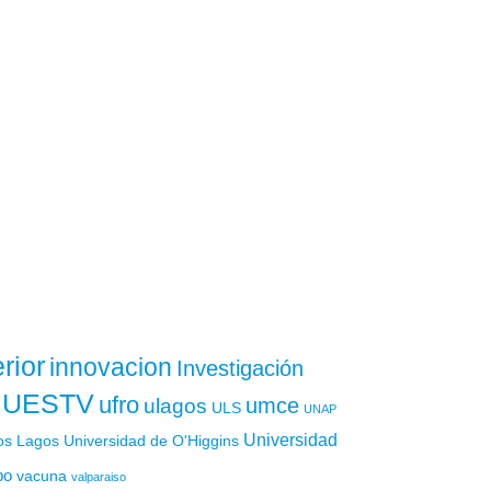
rior
innovacion
Investigación
UESTV
ufro
ulagos
umce
ULS
UNAP
Universidad
os Lagos
Universidad de O'Higgins
po
vacuna
valparaiso