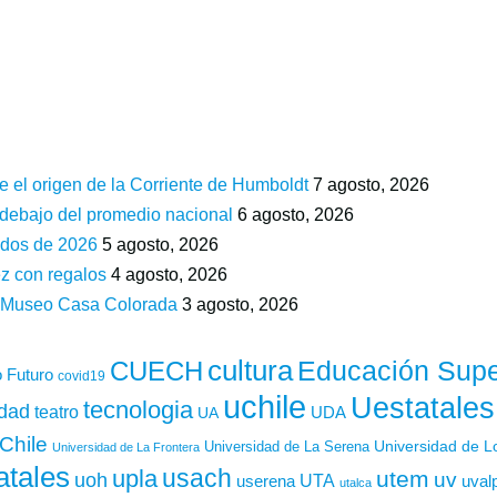
e el origen de la Corriente de Humboldt
7 agosto, 2026
 debajo del promedio nacional
6 agosto, 2026
ados de 2026
5 agosto, 2026
z con regalos
4 agosto, 2026
n Museo Casa Colorada
3 agosto, 2026
cultura
Educación Supe
CUECH
 Futuro
covid19
uchile
Uestatales
tecnologia
idad
teatro
UDA
UA
Chile
Universidad de L
Universidad de La Serena
Universidad de La Frontera
atales
usach
upla
utem
uv
uoh
UTA
userena
uval
utalca