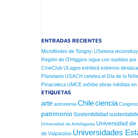
ENTRADAS RECIENTES
Microfósiles de Tongoy: USerena reconstruy
Región de O’Higgins sigue con sueldos por
CineClub ULagos exhibirá estrenos destac
Planetario USACH celebra el Día de la Niñe
Pinacoteca UMCE exhibe obras inéditas e
ETIQUETAS
Chile
ciencia
arte
astronomia
Congreso
patrimonio
sustentabil
Sostenibilidad
Universidad de 
Universidad de Antofagasta
Universidades Est
de Valparaíso