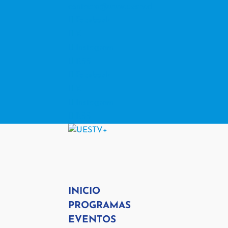
contacto@www.uestv.cl
Facebook
X
Instagram
RSS
Facebook
X
Instagram
RSS
INICIO
PROGRAMAS
EVENTOS