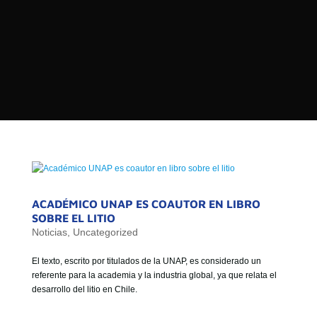

PROGRAMAS

NOTICIAS
NOSOTROS


SEÑALES EN VIVO
RED DE MEDIOS DE COMUNICACIÓN
DE LAS UNIVERSIDADES DEL
ESTADO DE CHILE
QUIENES SOMOS
ACADÉMICO UNAP ES COAUTOR EN LIBRO
SOBRE EL LITIO
MISIÓN
Noticias
,
Uncategorized
VISIÓN
El texto, escrito por titulados de la UNAP, es considerado un
referente para la academia y la industria global, ya que relata el
desarrollo del litio en Chile.