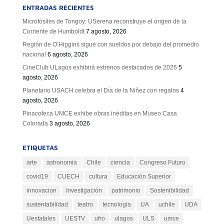
ENTRADAS RECIENTES
Microfósiles de Tongoy: USerena reconstruye el origen de la
Corriente de Humboldt
7 agosto, 2026
Región de O’Higgins sigue con sueldos por debajo del promedio
nacional
6 agosto, 2026
CineClub ULagos exhibirá estrenos destacados de 2026
5
agosto, 2026
Planetario USACH celebra el Día de la Niñez con regalos
4
agosto, 2026
Pinacoteca UMCE exhibe obras inéditas en Museo Casa
Colorada
3 agosto, 2026
ETIQUETAS
arte
astronomia
Chile
ciencia
Congreso Futuro
covid19
CUECH
cultura
Educación Superior
innovacion
Investigación
patrimonio
Sostenibilidad
sustentabilidad
teatro
tecnologia
UA
uchile
UDA
Uestatales
UESTV
ufro
ulagos
ULS
umce