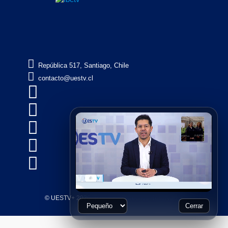

República 517, Santiago, Chile

contacto@uestv.cl





© UESTV+ 2026, Todos los Derechos Reservados
Cerrar