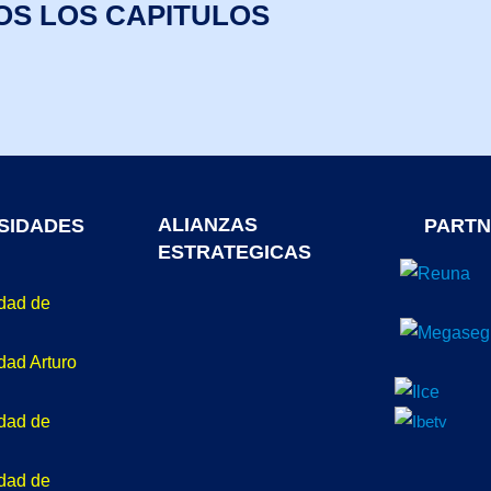
OS LOS CAPITULOS
ALIANZAS
SIDADES
PARTN
ESTRATEGICAS
idad de
dad Arturo
idad de
idad de