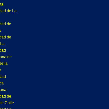
ta
idad de La
idad de
o
idad de
cha
idad
tana de
de la
n
idad
ca
tana
idad de
de Chile