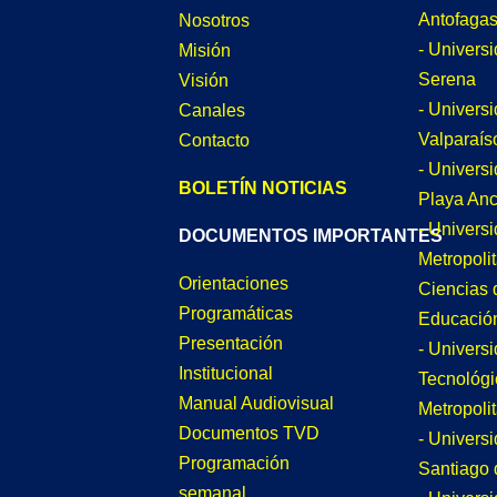
Antofagas
Nosotros
- Univers
Misión
Serena
Visión
- Univers
Canales
Valparaís
Contacto
- Univers
BOLETÍN NOTICIAS
Playa An
- Univers
DOCUMENTOS IMPORTANTES
Metropoli
Orientaciones
Ciencias 
Programáticas
Educació
Presentación
- Univers
Institucional
Tecnológi
Manual Audiovisual
Metropoli
Documentos TVD
- Univers
Programación
Santiago 
semanal