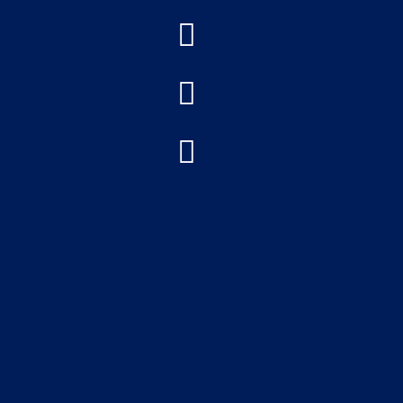


