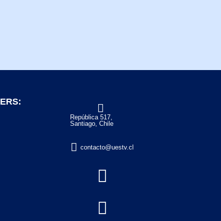
ERS:

República 517,
Santiago, Chile

contacto@uestv.cl

