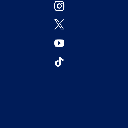



