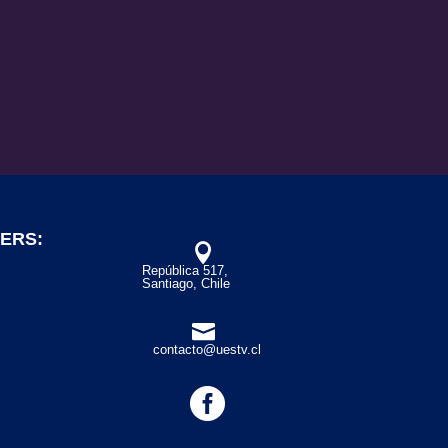
ERS:

República 517,
Santiago, Chile

contacto@uestv.cl
