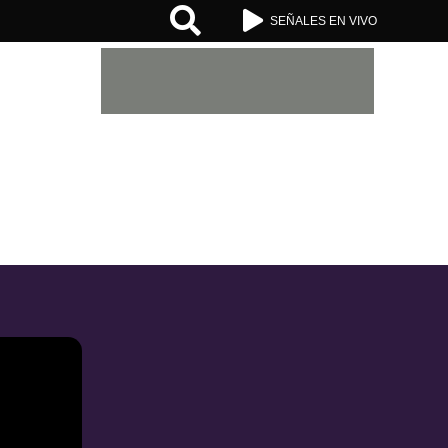


SEÑALES EN VIVO