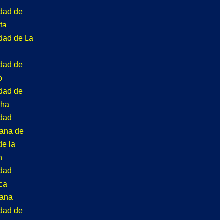
idad de
ta
idad de La
idad de
o
idad de
cha
idad
tana de
de la
n
idad
ca
tana
idad de