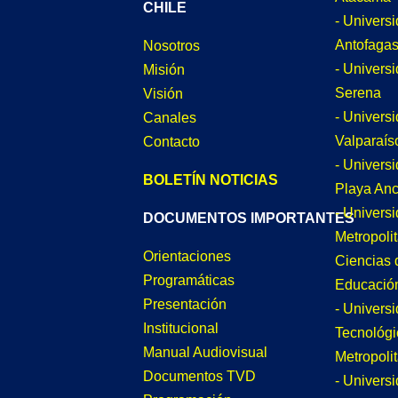
CHILE
- Univers
Antofagas
Nosotros
- Univers
Misión
Serena
Visión
- Univers
Canales
Valparaís
Contacto
- Univers
BOLETÍN NOTICIAS
Playa An
- Univers
DOCUMENTOS IMPORTANTES
Metropoli
Orientaciones
Ciencias 
Programáticas
Educació
Presentación
- Univers
Institucional
Tecnológi
Manual Audiovisual
Metropoli
Documentos TVD
- Univers