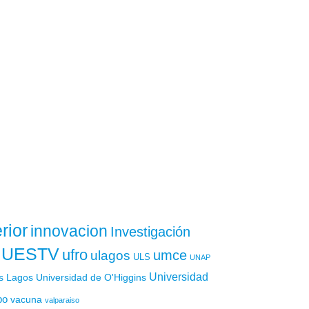
rior
innovacion
Investigación
UESTV
ufro
ulagos
umce
ULS
UNAP
Universidad
os Lagos
Universidad de O'Higgins
po
vacuna
valparaiso