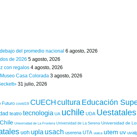
 debajo del promedio nacional
6 agosto, 2026
ados de 2026
5 agosto, 2026
z con regalos
4 agosto, 2026
n Museo Casa Colorada
3 agosto, 2026
Beckett»
31 julio, 2026
cultura
Educación Supe
CUECH
 Futuro
covid19
uchile
Uestatales
tecnologia
idad
teatro
UDA
UA
Chile
Universidad de L
Universidad de La Serena
Universidad de La Frontera
atales
usach
upla
utem
uv
uoh
UTA
userena
uval
utalca