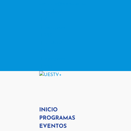
contacto@www.uestv.cl
Facebook
X
Instagram
RSS
Facebook
X
Instagram
RSS
INICIO
PROGRAMAS
EVENTOS