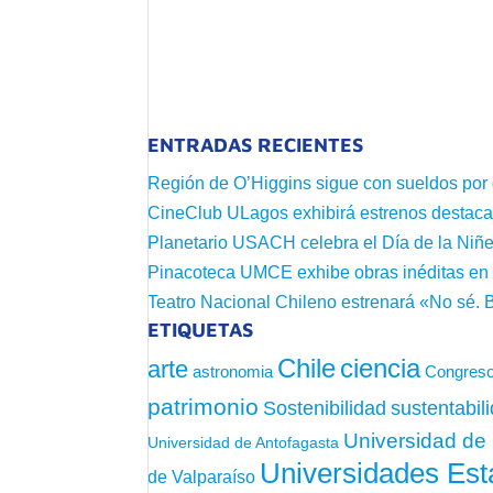
ENTRADAS RECIENTES
Región de O’Higgins sigue con sueldos por
CineClub ULagos exhibirá estrenos destac
Planetario USACH celebra el Día de la Niñe
Pinacoteca UMCE exhibe obras inéditas e
Teatro Nacional Chileno estrenará «No sé. 
ETIQUETAS
Chile
ciencia
arte
astronomia
Congreso
patrimonio
sustentabil
Sostenibilidad
Universidad de 
Universidad de Antofagasta
Universidades Est
de Valparaíso