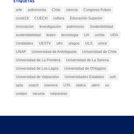
ETIQUETAS
arte
astronomia
Chile
ciencia
Congreso Futuro
covid19
CUECH
cultura
Educación Superior
innovacion
Investigación
patrimonio
Sostenibilidad
sustentabilidad
teatro
tecnologia
UA
uchile
UDA
Uestatales
UESTV
ufro
ulagos
ULS
umce
UNAP
Universidad de Antofagasta
Universidad de Chile
Universidad de La Frontera
Universidad de La Serena
Universidad de Los Lagos
Universidad de O'Higgins
Universidad de Valparaíso
Universidades Estatales
uoh
upla
usach
userena
UTA
utalca
utem
uv
uvalpo
vacuna
valparaiso