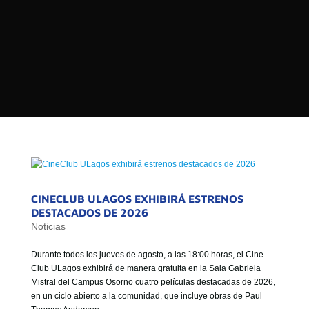

PROGRAMAS

NOTICIAS
NOSOTROS


SEÑALES EN VIVO
RED DE MEDIOS DE COMUNICACIÓN
Buscar:
DE LAS UNIVERSIDADES DEL
ESTADO DE CHILE
QUIENES SOMOS
CINECLUB ULAGOS EXHIBIRÁ ESTRENOS
MISIÓN
DESTACADOS DE 2026
Noticias
VISIÓN
Durante todos los jueves de agosto, a las 18:00 horas, el Cine
Club ULagos exhibirá de manera gratuita en la Sala Gabriela
Mistral del Campus Osorno cuatro películas destacadas de 2026,
en un ciclo abierto a la comunidad, que incluye obras de Paul