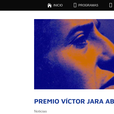



INICIO
PROGRAMAS
PREMIO VÍCTOR JARA A
Noticias