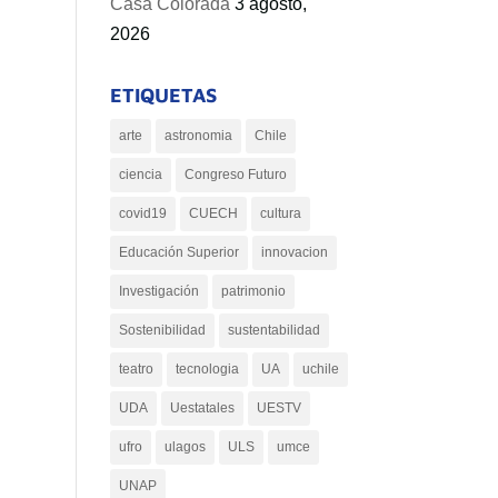
Casa Colorada
3 agosto,
2026
ETIQUETAS
arte
astronomia
Chile
ciencia
Congreso Futuro
covid19
CUECH
cultura
Educación Superior
innovacion
Investigación
patrimonio
Sostenibilidad
sustentabilidad
teatro
tecnologia
UA
uchile
UDA
Uestatales
UESTV
ufro
ulagos
ULS
umce
UNAP