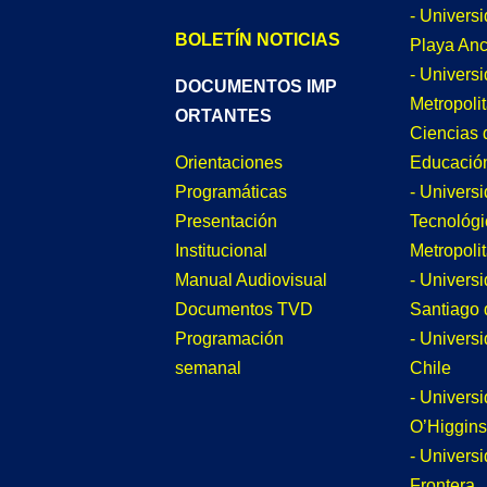
- Univers
BOLETÍN NOTICIAS
Playa An
- Univers
DOCUMENTOS IMP
Metropoli
ORTANTES
Ciencias 
Educació
Orientaciones
- Univers
Programáticas
Tecnológi
Presentación
Metropoli
Institucional
- Univers
Manual Audiovisual
Santiago 
Documentos TVD
- Univers
Programación
Chile
semanal
- Univers
O’Higgins
- Universi
Frontera