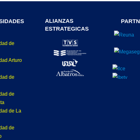
ALIANZAS
SIDADES
PARTN
ESTRATEGICAS
idad de
dad Arturo
idad de
idad de
ta
idad de La
idad de
o