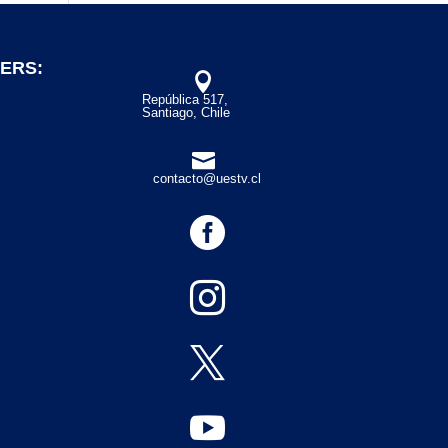
ERS:

República 517,
Santiago, Chile

contacto@uestv.cl



