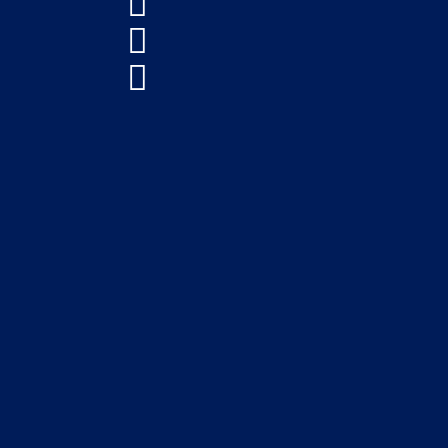


