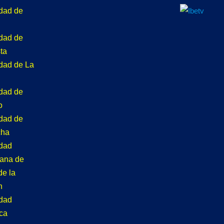
idad de
idad de
ta
idad de La
idad de
o
idad de
cha
idad
tana de
de la
n
idad
ca