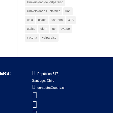
Universidad de Valparaíso
Universidades Estatales
uoh
upla
usach
userena
UTA
utalca
utem
uv
uvalpo
vacuna
valparaiso

ERS:
República 517,
Santiago, Chile

contacto@uestv.cl

