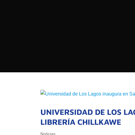

PROGRAMAS

NOTICIAS
NOSOTROS

RED DE M

SEÑALES EN VIVO
QUIENES 
MISIÓN
VISIÓN
UNIVERSIDAD DE LOS L
LIBRERÍA CHILLKAWE
Noticias