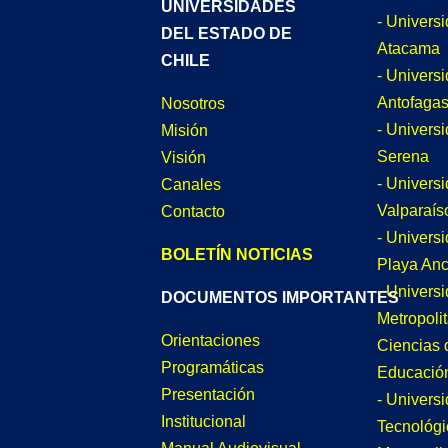
UNIVERSIDADES
- Univers
DEL ESTADO DE
Atacama
CHILE
- Univers
Antofagas
Nosotros
- Univers
Misión
Serena
Visión
- Univers
Canales
Valparaís
Contacto
- Univers
BOLETÍN NOTICIAS
Playa An
- Univers
DOCUMENTOS IMPORTANTES
Metropoli
Orientaciones
Ciencias 
Programáticas
Educació
Presentación
- Univers
Institucional
Tecnológi