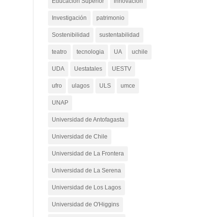
Educación Superior
innovacion
Investigación
patrimonio
Sostenibilidad
sustentabilidad
teatro
tecnologia
UA
uchile
UDA
Uestatales
UESTV
ufro
ulagos
ULS
umce
UNAP
Universidad de Antofagasta
Universidad de Chile
Universidad de La Frontera
Universidad de La Serena
Universidad de Los Lagos
Universidad de O'Higgins