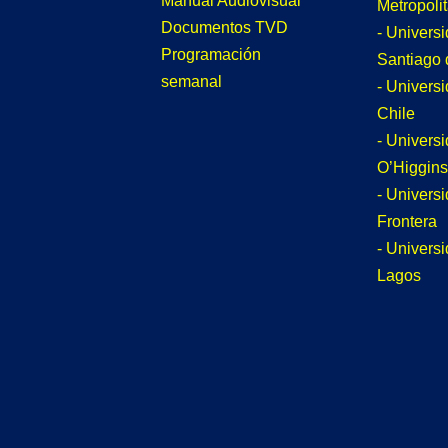
Manual Audiovisual
Metropoli
Documentos TVD
- Univers
Programación
Santiago 
semanal
- Univers
Chile
- Univers
O’Higgins
- Universi
Frontera
- Univers
Lagos