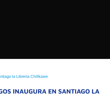
EDIOS DE COMUNICACIÓN DE LAS UNIVERSIDADES
CHILE
Buscar:
SOMOS
GOBIERNO CORPOR
NUESTRO EQUIPO
AGOS INAUGURA EN SANTIAGO LA