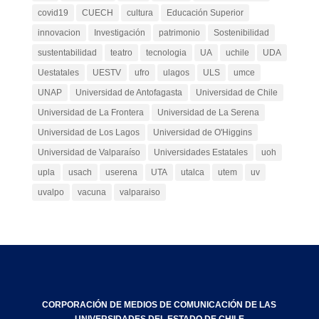
covid19
CUECH
cultura
Educación Superior
innovacion
Investigación
patrimonio
Sostenibilidad
sustentabilidad
teatro
tecnologia
UA
uchile
UDA
Uestatales
UESTV
ufro
ulagos
ULS
umce
UNAP
Universidad de Antofagasta
Universidad de Chile
Universidad de La Frontera
Universidad de La Serena
Universidad de Los Lagos
Universidad de O'Higgins
Universidad de Valparaíso
Universidades Estatales
uoh
upla
usach
userena
UTA
utalca
utem
uv
uvalpo
vacuna
valparaiso
CORPORACIÓN DE MEDIOS DE COMUNICACIÓN DE LAS