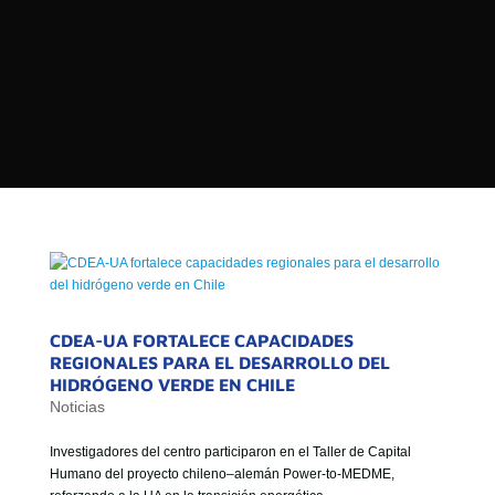

PROGRAMAS

NOTICIAS
NOSOTROS


SEÑALES EN VIVO
RED DE MEDIOS DE COMUNICACIÓN
Buscar:
DE LAS UNIVERSIDADES DEL
ESTADO DE CHILE
QUIENES SOMOS
MISIÓN
CDEA-UA FORTALECE CAPACIDADES
REGIONALES PARA EL DESARROLLO DEL
VISIÓN
HIDRÓGENO VERDE EN CHILE
Noticias
Investigadores del centro participaron en el Taller de Capital
Humano del proyecto chileno–alemán Power-to-MEDME,