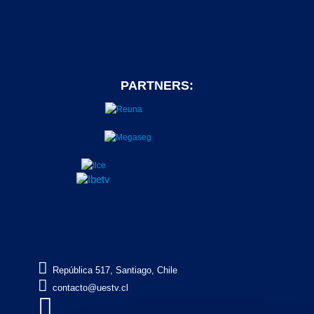
PARTNERS:

República 517, Santiago, Chile

contacto@uestv.cl
