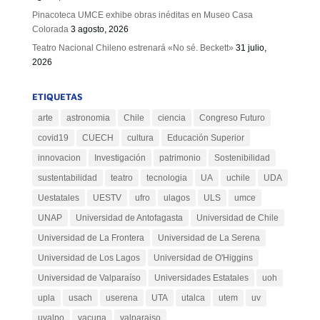
Pinacoteca UMCE exhibe obras inéditas en Museo Casa
Colorada
3 agosto, 2026
Teatro Nacional Chileno estrenará «No sé. Beckett»
31 julio,
2026
ETIQUETAS
arte
astronomia
Chile
ciencia
Congreso Futuro
covid19
CUECH
cultura
Educación Superior
innovacion
Investigación
patrimonio
Sostenibilidad
sustentabilidad
teatro
tecnologia
UA
uchile
UDA
Uestatales
UESTV
ufro
ulagos
ULS
umce
UNAP
Universidad de Antofagasta
Universidad de Chile
Universidad de La Frontera
Universidad de La Serena
Universidad de Los Lagos
Universidad de O'Higgins
Universidad de Valparaíso
Universidades Estatales
uoh
upla
usach
userena
UTA
utalca
utem
uv
uvalpo
vacuna
valparaiso