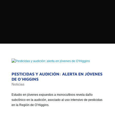

PROGRAMAS

NOTICIAS
NOSOTROS


SEÑALES EN VIVO
RED DE MEDIOS DE COMUNICACIÓN
Buscar:
DE LAS UNIVERSIDADES DEL
ESTADO DE CHILE
QUIENES SOMOS
PESTICIDAS Y AUDICIÓN: ALERTA EN JÓVENES
MISIÓN
DE O’HIGGINS
Noticias
VISIÓN
Estudio en jóvenes expuestos a monocultivos revela daño
subclínico en la audición, asociado al uso intensivo de pesticidas
en la Región de O’Higgins.