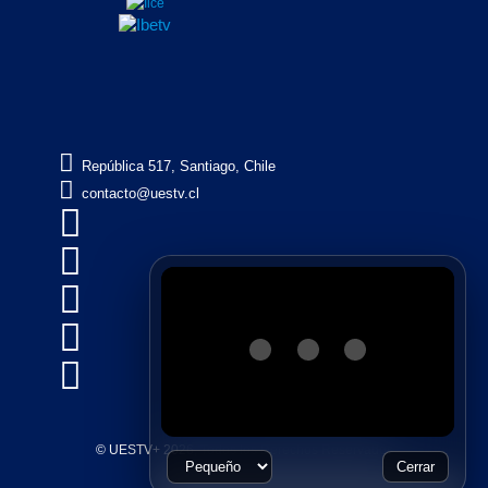

República 517, Santiago, Chile

contacto@uestv.cl





© UESTV+ 2026, Todos los Derechos Reservados
Cerrar