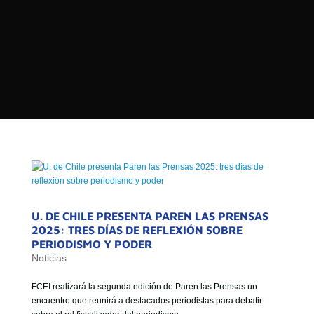

PROGRAMAS

NOTICIAS
NOSOTROS


SEÑALES EN VIVO
RED DE MEDIOS DE COMUNICACIÓN
Buscar:
DE LAS UNIVERSIDADES DEL
ESTADO DE CHILE
QUIENES SOMOS
MISIÓN
U. DE CHILE PRESENTA PAREN LAS PRENSAS
2025: TRES DÍAS DE REFLEXIÓN SOBRE
VISIÓN
PERIODISMO Y PODER
Noticias
FCEI realizará la segunda edición de Paren las Prensas un
encuentro que reunirá a destacados periodistas para debatir