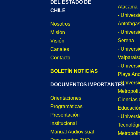
DEL ESTADO DE
Atacama
CHILE
- Univers
Antofagas
Nosotros
- Univers
Misión
Serena
Visión
- Univers
Canales
Valparaís
Contacto
- Univers
BOLETÍN NOTICIAS
Playa An
- Univers
DOCUMENTOS IMPORTANTES
Metropoli
Orientaciones
Ciencias 
Programáticas
Educació
Presentación
- Univers
Institucional
Tecnológi
Manual Audiovisual
Metropoli