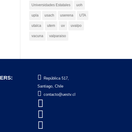
Universidades Estatales
uoh
upla
usach
userena
UTA
utalca
utem
uv
uvalpo
vacuna
valparaiso

ERS:
República 517,
Santiago, Chile

contacto@uestv.cl


