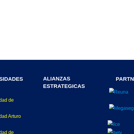
ALIANZAS
SIDADES
PARTN
ESTRATEGICAS
idad de
dad Arturo
idad de