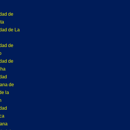
idad de
ta
idad de La
idad de
o
idad de
cha
idad
tana de
de la
n
idad
ca
tana