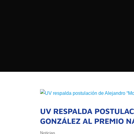

PROGRAMAS

NOTICIAS
NOSOTROS

RED DE M

SEÑALES EN VIVO
QUIENES 
MISIÓN
VISIÓN
UV RESPALDA POSTULAC
GONZÁLEZ AL PREMIO NA
Noticias