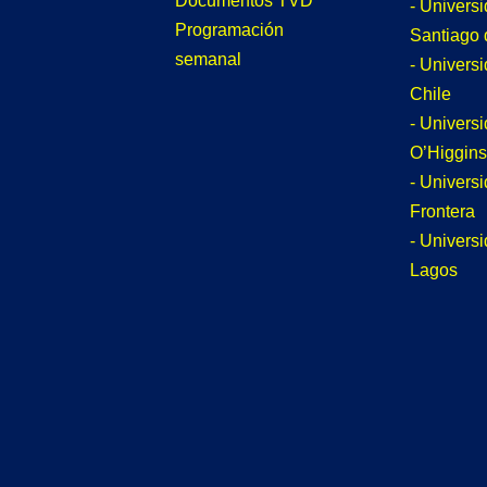
Documentos TVD
- Univers
Programación
Santiago 
semanal
- Univers
Chile
- Univers
O’Higgins
- Universi
Frontera
- Univers
Lagos