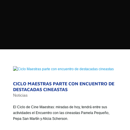

PROGRAMAS

NOTICIAS
NOSOTROS


SEÑALES EN VIVO
RED DE MEDIOS DE COMUNICACIÓN
Buscar:
DE LAS UNIVERSIDADES DEL
ESTADO DE CHILE
QUIENES SOMOS
CICLO MAESTRAS PARTE CON ENCUENTRO DE
MISIÓN
DESTACADAS CINEASTAS
Noticias
VISIÓN
El Ciclo de Cine Maestras: miradas de hoy, tendrá entre sus
actividades el Encuentro con las cineastas Pamela Pequeño,
Pepa San Martín y Alicia Scherson.