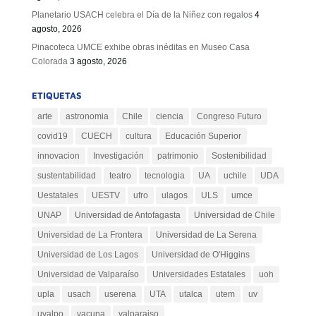
Planetario USACH celebra el Día de la Niñez con regalos
4
agosto, 2026
Pinacoteca UMCE exhibe obras inéditas en Museo Casa
Colorada
3 agosto, 2026
ETIQUETAS
arte
astronomia
Chile
ciencia
Congreso Futuro
covid19
CUECH
cultura
Educación Superior
innovacion
Investigación
patrimonio
Sostenibilidad
sustentabilidad
teatro
tecnologia
UA
uchile
UDA
Uestatales
UESTV
ufro
ulagos
ULS
umce
UNAP
Universidad de Antofagasta
Universidad de Chile
Universidad de La Frontera
Universidad de La Serena
Universidad de Los Lagos
Universidad de O'Higgins
Universidad de Valparaíso
Universidades Estatales
uoh
upla
usach
userena
UTA
utalca
utem
uv
uvalpo
vacuna
valparaiso