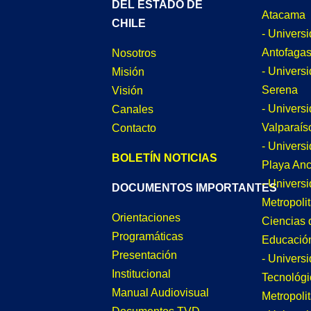
DEL ESTADO DE
Atacama
CHILE
- Univers
Antofagas
Nosotros
- Univers
Misión
Serena
Visión
- Univers
Canales
Valparaís
Contacto
- Univers
BOLETÍN NOTICIAS
Playa An
- Univers
DOCUMENTOS IMPORTANTES
Metropoli
Orientaciones
Ciencias 
Programáticas
Educació
Presentación
- Univers
Institucional
Tecnológi
Manual Audiovisual
Metropoli