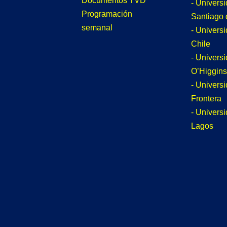
Documentos TVD
- Univers
Programación
Santiago 
semanal
- Univers
Chile
- Univers
O’Higgins
- Universi
Frontera
- Univers
Lagos