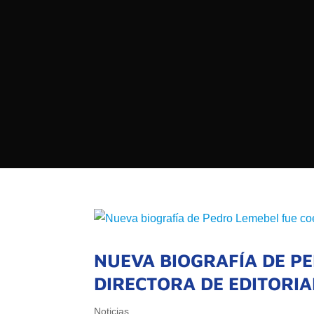

PROGRAMAS

NOTICIAS
NOSOTROS

RED DE M

SEÑALES EN VIVO
QUIENES 
MISIÓN
VISIÓN
NUEVA BIOGRAFÍA DE PE
DIRECTORA DE EDITORIA
Noticias