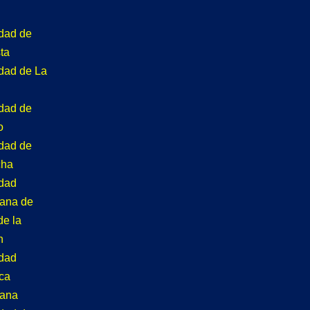
idad de
ta
idad de La
idad de
o
idad de
cha
idad
tana de
de la
n
idad
ca
tana