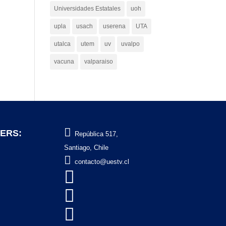
Universidades Estatales
uoh
upla
usach
userena
UTA
utalca
utem
uv
uvalpo
vacuna
valparaiso

ERS:
República 517,
Santiago, Chile

contacto@uestv.cl


