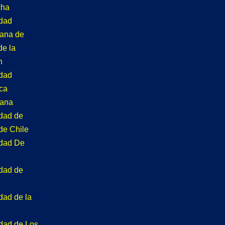
cha
idad
tana de
de la
n
idad
ca
tana
idad de
de Chile
idad De
idad de
dad de la
idad de Los