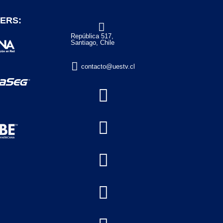
ERS:

República 517,
Santiago, Chile

contacto@uestv.cl



