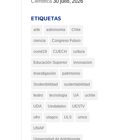
Científica
30 julio, 2026
ETIQUETAS
arte
astronomia
Chile
ciencia
Congreso Futuro
covid19
CUECH
cultura
Educación Superior
innovacion
Investigación
patrimonio
Sostenibilidad
sustentabilidad
teatro
tecnologia
UA
uchile
UDA
Uestatales
UESTV
ufro
ulagos
ULS
umce
UNAP
Universidad de Antofagasta