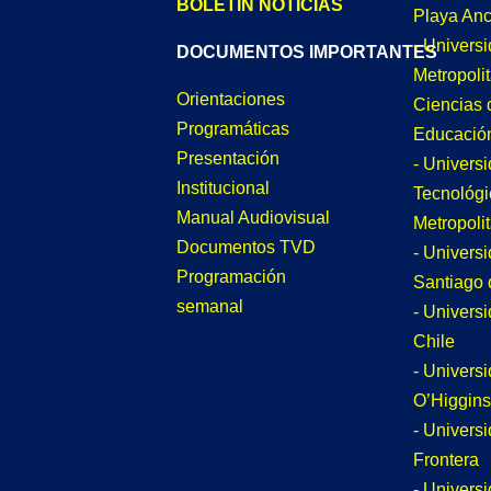
BOLETÍN NOTICIAS
Playa An
- Univers
DOCUMENTOS IMPORTANTES
Metropoli
Orientaciones
Ciencias 
Programáticas
Educació
Presentación
- Univers
Institucional
Tecnológi
Manual Audiovisual
Metropoli
Documentos TVD
- Univers
Programación
Santiago 
semanal
- Univers
Chile
- Univers
O’Higgins
- Universi
Frontera
- Univers