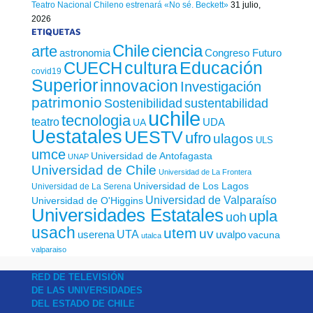
Teatro Nacional Chileno estrenará «No sé. Beckett»
31 julio,
2026
ETIQUETAS
Chile
ciencia
arte
astronomia
Congreso Futuro
cultura
Educación
CUECH
covid19
Superior
innovacion
Investigación
patrimonio
sustentabilidad
Sostenibilidad
uchile
tecnologia
teatro
UDA
UA
Uestatales
UESTV
ufro
ulagos
ULS
umce
Universidad de Antofagasta
UNAP
Universidad de Chile
Universidad de La Frontera
Universidad de Los Lagos
Universidad de La Serena
Universidad de Valparaíso
Universidad de O'Higgins
Universidades Estatales
upla
uoh
usach
utem
uv
UTA
userena
uvalpo
vacuna
utalca
valparaiso
RED DE TELEVISIÓN
DE LAS UNIVERSIDADES
DEL ESTADO DE CHILE