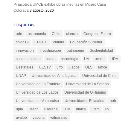
Pinacoteca UMCE exhibe obras inéditas en Museo Casa
Colorada
3 agosto, 2026
ETIQUETAS
arte
astronomia
Chile
ciencia
Congreso Futuro
covid19
CUECH
cultura
Educación Superior
innovacion
Investigación
patrimonio
Sostenibilidad
sustentabilidad
teatro
tecnologia
UA
uchile
UDA
Uestatales
UESTV
ufro
ulagos
ULS
umce
UNAP
Universidad de Antofagasta
Universidad de Chile
Universidad de La Frontera
Universidad de La Serena
Universidad de Los Lagos
Universidad de O'Higgins
Universidad de Valparaíso
Universidades Estatales
uoh
upla
usach
userena
UTA
utalca
utem
uv
uvalpo
vacuna
valparaiso