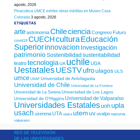
agosto, 2026
Pinacoteca UMCE exhibe obras inéditas en Museo Casa
Colorada
3 agosto, 2026
ETIQUETAS
Chile
ciencia
arte
astronomia
Congreso Futuro
cultura
Educación
CUECH
covid19
Superior
innovacion
Investigación
patrimonio
sustentabilidad
Sostenibilidad
uchile
tecnologia
teatro
UDA
UA
Uestatales
UESTV
ufro
ulagos
ULS
umce
Universidad de Antofagasta
UNAP
Universidad de Chile
Universidad de La Frontera
Universidad de Los Lagos
Universidad de La Serena
Universidad de Valparaíso
Universidad de O'Higgins
Universidades Estatales
upla
uoh
usach
utem
uv
UTA
userena
uvalpo
vacuna
utalca
valparaiso
RED DE TELEVISIÓN
DE LAS UNIVERSIDADES