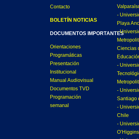
Valparaís
Contacto
- Univers
BOLETÍN NOTICIAS
Playa An
- Univers
DOCUMENTOS IMPORTANTES
Metropoli
Orientaciones
Ciencias 
Programáticas
Educació
Presentación
- Univers
Institucional
Tecnológi
Manual Audiovisual
Metropoli
Documentos TVD
- Univers
Programación
Santiago 
semanal
- Univers
Chile
- Univers
O’Higgins