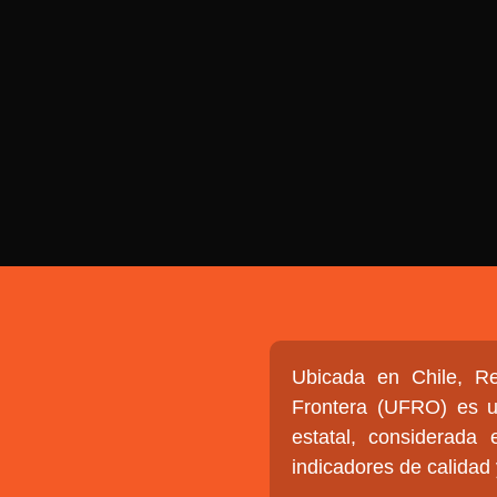
EDIOS DE COMUNICACIÓN DE LAS UNIVERSIDADES
CHILE
Buscar:
SOMOS
GOBIERNO CORPOR
NUESTRO EQUIPO
Ubicada en Chile, Re
Frontera (UFRO) es un
estatal, considerada 
indicadores de calidad 