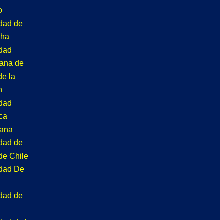
o
idad de
cha
idad
tana de
de la
n
idad
ca
tana
idad de
de Chile
idad De
idad de