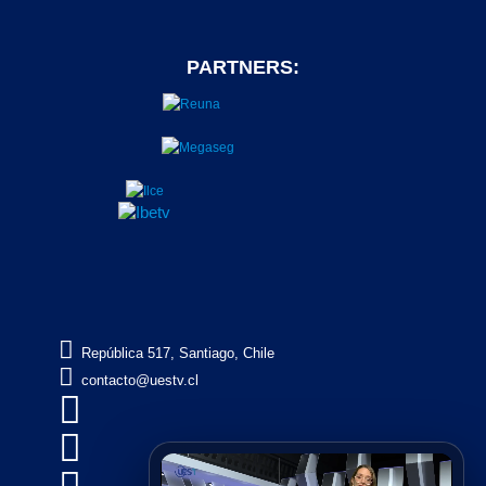
PARTNERS:

República 517, Santiago, Chile

contacto@uestv.cl

