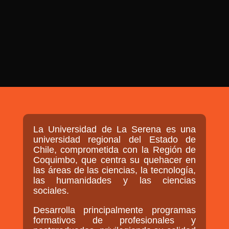

PROGRAMAS

NOTICIAS
NOSOTROS


SEÑALES EN VIVO
RED DE MEDIOS DE COMUNICACIÓN
Buscar:
DE LAS UNIVERSIDADES DEL
ESTADO DE CHILE
La Universidad de La Serena es una
QUIENES SOMOS
universidad regional del Estado de
Chile, comprometida con la Región de
MISIÓN
Coquimbo, que centra su quehacer en
las áreas de las ciencias, la tecnología,
VISIÓN
las humanidades y las ciencias
sociales.
Desarrolla principalmente programas
formativos de profesionales y