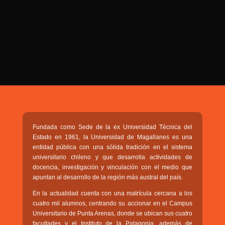

PROGRAMAS

NOTICIAS
NOSOTROS


SEÑALES EN VIVO
RED DE MEDIOS DE COMUNICACIÓN
Buscar:
DE LAS UNIVERSIDADES DEL
ESTADO DE CHILE
Fundada como Sede de la ex Universidad Técnica del
QUIENES SOMOS
Estado en 1961, la Universidad de Magallanes es una
entidad pública con una sólida tradición en el sistema
MISIÓN
universitario chileno y que desarrolla actividades de
docencia, investigación y vinculación con el medio que
VISIÓN
apuntan al desarrollo de la región más austral del país.
En la actualidad cuenta con una matrícula cercana a los
cuatro mil alumnos, centrando su accionar en el Campus
Universitario de Punta Arenas, donde se ubican sus cuatro
facultades y el Instituto de la Patagonia, además de