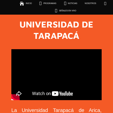





INICIO
PROGRAMAS
NOTICIAS
NOSOTROS
SEÑALES EN VIVO

SEÑALES EN VIVO
UNIVERSIDAD DE
TARAPACÁ
La Universidad Tarapacá de Arica,