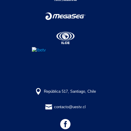

República 517, Santiago, Chile

contacto@uestv.cl
