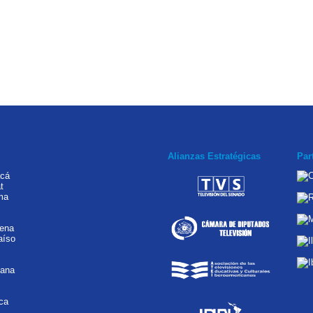
Alianzas Estratégicas
Par
acá
t
ma
rena
aíso
tana
ca