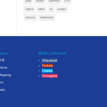
upla
usach
userena
UTA
utalca
utem
uv
uvalpo
vacuna
valparaiso
tners:
REDES SOCIALES
Facebook
Youtube
Twitter
Instagram