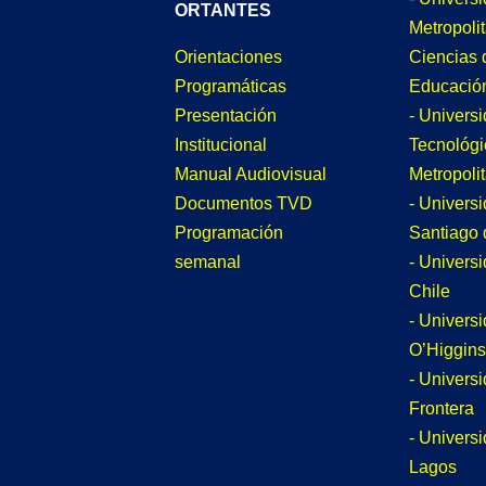
ORTANTES
Metropoli
Ciencias 
Orientaciones
Educació
Programáticas
- Univers
Presentación
Tecnológi
Institucional
Metropoli
Manual Audiovisual
- Univers
Documentos TVD
Santiago 
Programación
- Univers
semanal
Chile
- Univers
O’Higgins
- Universi
Frontera
- Univers
Lagos