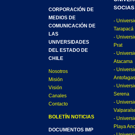
SOCIAS
CORPORACIÓN DE
MEDIOS DE
- Univers
COMUNICACIÓN DE
Tarapacá
LAS
- Universi
UNIVERSIDADES
Prat
DEL ESTADO DE
- Univers
CHILE
Atacama
- Univers
Nosotros
Antofagas
Misión
- Univers
Visión
Serena
Canales
- Univers
Contacto
Valparaís
BOLETÍN NOTICIAS
- Univers
Playa An
DOCUMENTOS IMP
- Univers