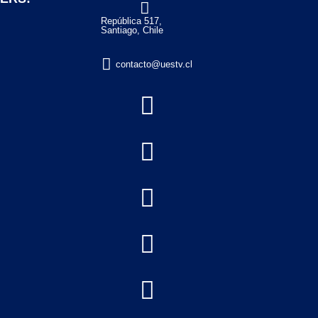

República 517,
Santiago, Chile

contacto@uestv.cl




