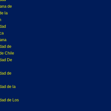
tana de
de la
n
idad
ca
tana
idad de
de Chile
idad De
idad de
dad de la
idad de Los