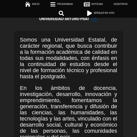



INICIO
PROGRAMAS

NOTICIAS
NOSOTROS

SEÑALES EN VIVO


Reproductor
SEÑALES EN VIVO
de
vídeo
Somos una Universidad Estatal, de
carácter regional, que busca contribuir
a la formación académica de calidad en
todas sus modalidades, con énfasis en
la continuidad de estudios desde el
nivel de formación técnico y profesional
hasta el postgrado.
En los ámbitos de docencia,
investigación, desarrollo, innovación y
emprendimiento, fomentamos la
generación, transferencia y difusión de
las ciencias, las humanidades, las
tecnologías y las artes, vinculado con el
desarrollo social, cultural y económico
de las personas, las comunidades
regionales y del país.