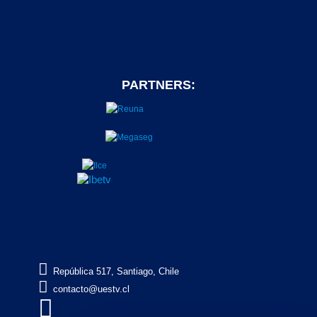
PARTNERS:

República 517, Santiago, Chile

contacto@uestv.cl
