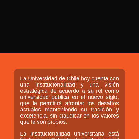

PROGRAMAS

NOTICIAS
NOSOTROS


SEÑALES EN VIVO
RED DE MEDIOS DE COMUNICACIÓN
Buscar:
DE LAS UNIVERSIDADES DEL
ESTADO DE CHILE
La Universidad de Chile hoy cuenta con
QUIENES SOMOS
una institucionalidad y una visión
estratégica de acuerdo a su rol como
MISIÓN
universidad pública en el nuevo siglo,
que le permitirá afrontar los desafíos
VISIÓN
actuales manteniendo su tradición y
excelencia, sin claudicar en los valores
que le son propios.
La institucionalidad universitaria está