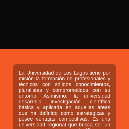

PROGRAMAS

NOTICIAS
NOSOTROS


SEÑALES EN VIVO
RED DE MEDIOS DE COMUNICACIÓN
Buscar:
DE LAS UNIVERSIDADES DEL
ESTADO DE CHILE
La Universidad de Los Lagos tiene por
QUIENES SOMOS
misión la formación de profesionales y
técnicos con sólidos conocimientos,
MISIÓN
pluralistas y comprometidos con su
entorno. Asimismo, la universidad
VISIÓN
desarrolla investigación científica
básica y aplicada en aquellas áreas
que ha definido como estratégicas y
posee ventajas competitivas. Es una
universidad regional que busca ser un