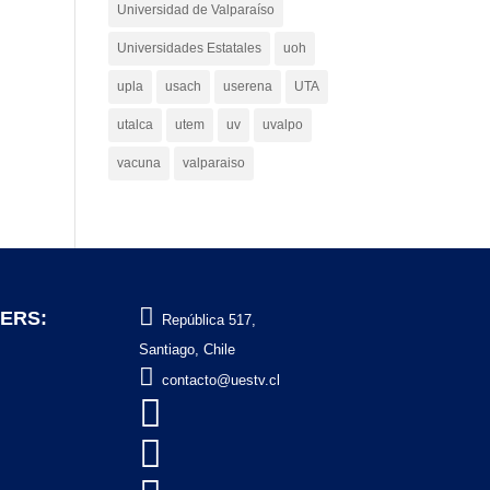
Universidad de Valparaíso
Universidades Estatales
uoh
upla
usach
userena
UTA
utalca
utem
uv
uvalpo
vacuna
valparaiso

ERS:
República 517,
Santiago, Chile

contacto@uestv.cl

