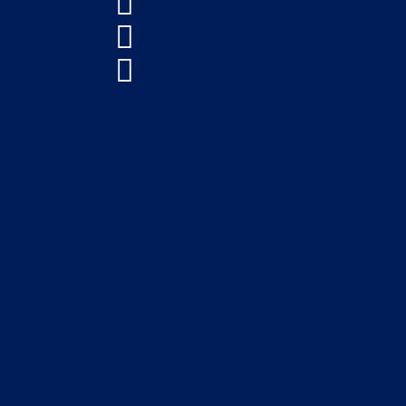


