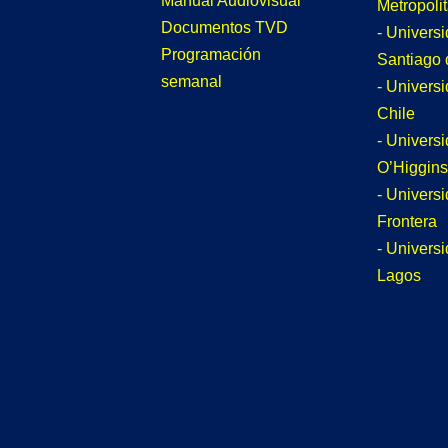
Manual Audiovisual
Metropoli
Documentos TVD
- Univers
Programación
Santiago 
semanal
- Univers
Chile
- Univers
O’Higgins
- Universi
Frontera
- Univers
Lagos