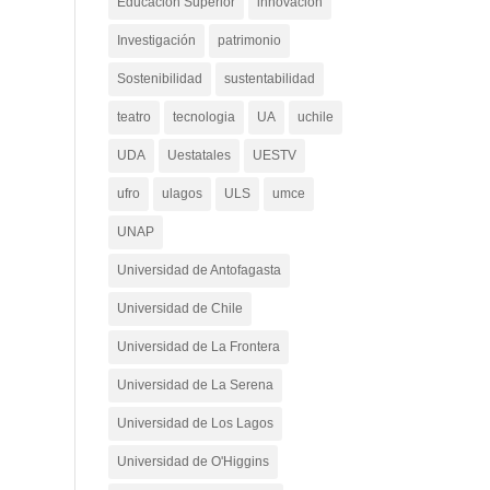
Educación Superior
innovacion
Investigación
patrimonio
Sostenibilidad
sustentabilidad
teatro
tecnologia
UA
uchile
UDA
Uestatales
UESTV
ufro
ulagos
ULS
umce
UNAP
Universidad de Antofagasta
Universidad de Chile
Universidad de La Frontera
Universidad de La Serena
Universidad de Los Lagos
Universidad de O'Higgins