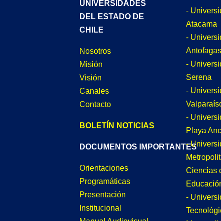
UNIVERSIDADES
- Univers
DEL ESTADO DE
Atacama
CHILE
- Univers
Antofagas
Nosotros
- Univers
Misión
Serena
Visión
- Univers
Canales
Valparaís
Contacto
- Univers
BOLETÍN NOTICIAS
Playa An
- Univers
DOCUMENTOS IMPORTANTES
Metropoli
Orientaciones
Ciencias 
Programáticas
Educació
Presentación
- Univers
Institucional
Tecnológi