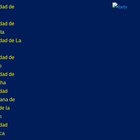
idad de
idad de
ta
idad de La
idad de
o
idad de
cha
idad
tana de
de la
n
idad
ca