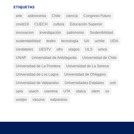
ETIQUETAS
arte
astronomia
Chile
ciencia
Congreso Futuro
covid19
CUECH
cultura
Educación Superior
innovacion
Investigación
patrimonio
Sostenibilidad
sustentabilidad
teatro
tecnologia
UA
uchile
UDA
Uestatales
UESTV
ufro
ulagos
ULS
umce
UNAP
Universidad de Antofagasta
Universidad de Chile
Universidad de La Frontera
Universidad de La Serena
Universidad de Los Lagos
Universidad de O'Higgins
Universidad de Valparaíso
Universidades Estatales
uoh
upla
usach
userena
UTA
utalca
utem
uv
uvalpo
vacuna
valparaiso