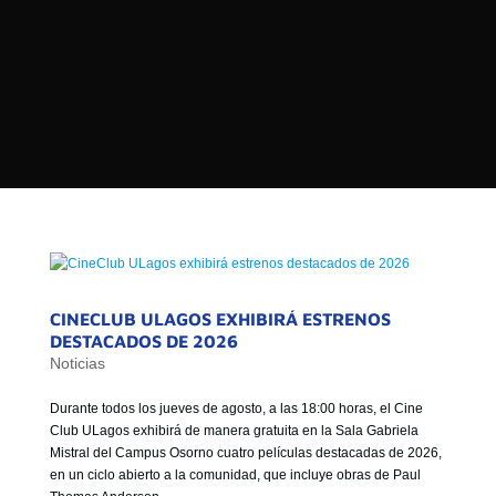

PROGRAMAS

NOTICIAS
NOSOTROS


SEÑALES EN VIVO
RED DE MEDIOS DE COMUNICACIÓN
Buscar:
DE LAS UNIVERSIDADES DEL
ESTADO DE CHILE
QUIENES SOMOS
CINECLUB ULAGOS EXHIBIRÁ ESTRENOS
MISIÓN
DESTACADOS DE 2026
Noticias
VISIÓN
Durante todos los jueves de agosto, a las 18:00 horas, el Cine
Club ULagos exhibirá de manera gratuita en la Sala Gabriela
Mistral del Campus Osorno cuatro películas destacadas de 2026,
en un ciclo abierto a la comunidad, que incluye obras de Paul