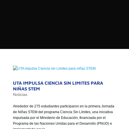

PROGRAMAS

NOTICIAS
NOSOTROS


SEÑALES EN VIVO
RED DE MEDIOS DE COMUNICACIÓN
Buscar:
DE LAS UNIVERSIDADES DEL
ESTADO DE CHILE
QUIENES SOMOS
UTA IMPULSA CIENCIA SIN LIMITES PARA
MISIÓN
NIÑAS STEM
Noticias
VISIÓN
Alrededor de 275 estudiantes participaron en la primera Jornada
de Niñas STEM del programa Ciencia Sin Límites, una iniciativa
impulsada por el Ministerio de Educación, financiada por el
Programa de las Naciones Unidas para el Desarrollo (PNUD) e