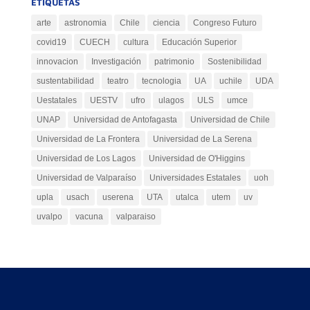
ETIQUETAS
arte
astronomia
Chile
ciencia
Congreso Futuro
covid19
CUECH
cultura
Educación Superior
innovacion
Investigación
patrimonio
Sostenibilidad
sustentabilidad
teatro
tecnologia
UA
uchile
UDA
Uestatales
UESTV
ufro
ulagos
ULS
umce
UNAP
Universidad de Antofagasta
Universidad de Chile
Universidad de La Frontera
Universidad de La Serena
Universidad de Los Lagos
Universidad de O'Higgins
Universidad de Valparaíso
Universidades Estatales
uoh
upla
usach
userena
UTA
utalca
utem
uv
uvalpo
vacuna
valparaiso