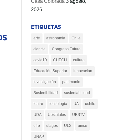
Casa Colorada
3 agosto,
2026
ETIQUETAS
OS
arte
astronomia
Chile
ciencia
Congreso Futuro
covid19
CUECH
cultura
Educación Superior
innovacion
Investigación
patrimonio
Sostenibilidad
sustentabilidad
teatro
tecnologia
UA
uchile
UDA
Uestatales
UESTV
ufro
ulagos
ULS
umce
UNAP