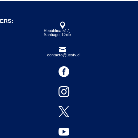
ERS:

República 517,
Santiago, Chile

contacto@uestv.cl



