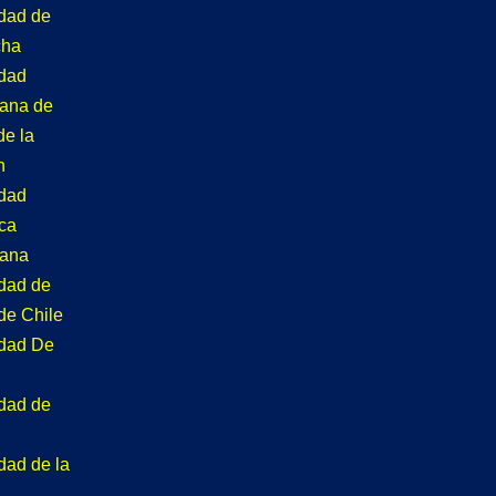
idad de
cha
idad
tana de
de la
n
idad
ca
tana
idad de
de Chile
idad De
idad de
dad de la