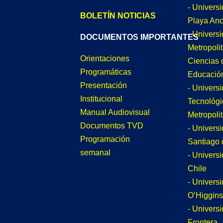
- Univers
BOLETÍN NOTICIAS
Playa An
- Univers
DOCUMENTOS IMPORTANTES
Metropoli
Orientaciones
Ciencias 
Programáticas
Educació
Presentación
- Univers
Institucional
Tecnológi
Manual Audiovisual
Metropoli
Documentos TVD
- Univers
Programación
Santiago 
semanal
- Univers
Chile
- Univers
O’Higgins
- Universi
Frontera