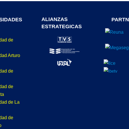
ALIANZAS
SIDADES
PARTN
ESTRATEGICAS
idad de
dad Arturo
idad de
idad de
ta
idad de La
idad de
o