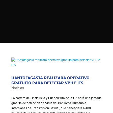

PROGRAMAS

NOTICIAS
NOSOTROS


SEÑALES EN VIVO
RED DE MEDIOS DE COMUNICACIÓN
Buscar:
DE LAS UNIVERSIDADES DEL
ESTADO DE CHILE
QUIENES SOMOS
MISIÓN
UANTOFAGASTA REALIZARÁ OPERATIVO
GRATUITO PARA DETECTAR VPH E ITS
VISIÓN
Noticias
La carrera de Obstetricia y Puericultura de la UA hará una jornada
gratuita de detección de Virus del Papiloma Humano e
Infecciones de Transmisión Sexual, que beneficiará a 400