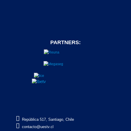
PARTNERS:

República 517, Santiago, Chile

contacto@uestv.cl