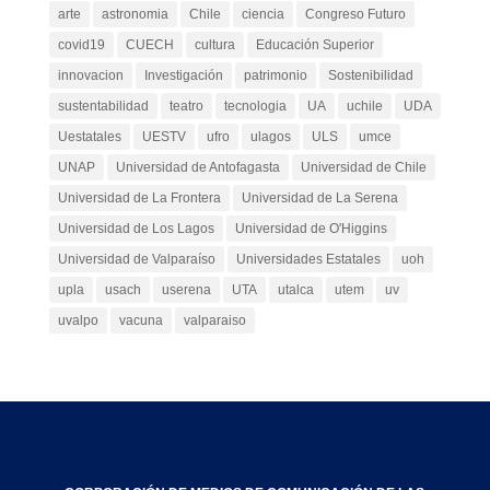
arte
astronomia
Chile
ciencia
Congreso Futuro
covid19
CUECH
cultura
Educación Superior
innovacion
Investigación
patrimonio
Sostenibilidad
sustentabilidad
teatro
tecnologia
UA
uchile
UDA
Uestatales
UESTV
ufro
ulagos
ULS
umce
UNAP
Universidad de Antofagasta
Universidad de Chile
Universidad de La Frontera
Universidad de La Serena
Universidad de Los Lagos
Universidad de O'Higgins
Universidad de Valparaíso
Universidades Estatales
uoh
upla
usach
userena
UTA
utalca
utem
uv
uvalpo
vacuna
valparaiso