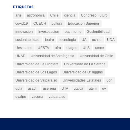
ETIQUETAS
arte
astronomia
Chile
ciencia
Congreso Futuro
covid19
CUECH
cultura
Educación Superior
innovacion
Investigación
patrimonio
Sostenibilidad
sustentabilidad
teatro
tecnologia
UA
uchile
UDA
Uestatales
UESTV
ufro
ulagos
ULS
umce
UNAP
Universidad de Antofagasta
Universidad de Chile
Universidad de La Frontera
Universidad de La Serena
Universidad de Los Lagos
Universidad de O'Higgins
Universidad de Valparaíso
Universidades Estatales
uoh
upla
usach
userena
UTA
utalca
utem
uv
uvalpo
vacuna
valparaiso