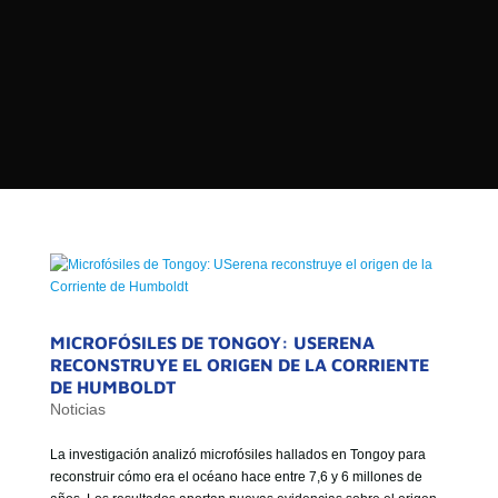

PROGRAMAS

NOTICIAS
NOSOTROS


SEÑALES EN VIVO
RED DE MEDIOS DE COMUNICACIÓN
Buscar:
DE LAS UNIVERSIDADES DEL
ESTADO DE CHILE
QUIENES SOMOS
MISIÓN
MICROFÓSILES DE TONGOY: USERENA
RECONSTRUYE EL ORIGEN DE LA CORRIENTE
VISIÓN
DE HUMBOLDT
Noticias
La investigación analizó microfósiles hallados en Tongoy para
reconstruir cómo era el océano hace entre 7,6 y 6 millones de