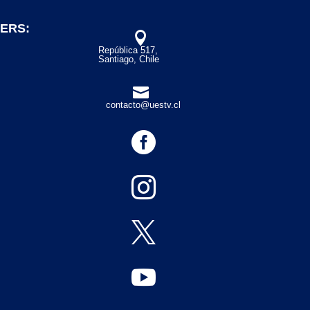
ERS:

República 517,
Santiago, Chile

contacto@uestv.cl



