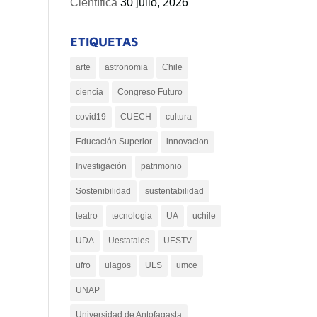
Científica
30 julio, 2026
ETIQUETAS
arte
astronomia
Chile
ciencia
Congreso Futuro
covid19
CUECH
cultura
Educación Superior
innovacion
Investigación
patrimonio
Sostenibilidad
sustentabilidad
teatro
tecnologia
UA
uchile
UDA
Uestatales
UESTV
ufro
ulagos
ULS
umce
UNAP
Universidad de Antofagasta