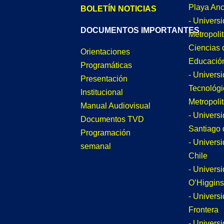
Playa An
BOLETÍN NOTICIAS
- Univers
DOCUMENTOS IMPORTANTES
Metropoli
Ciencias 
Orientaciones
Educació
Programáticas
- Univers
Presentación
Tecnológi
Institucional
Metropoli
Manual Audiovisual
- Univers
Documentos TVD
Santiago 
Programación
- Univers
semanal
Chile
- Univers
O’Higgins
- Universi
Frontera
- Univers