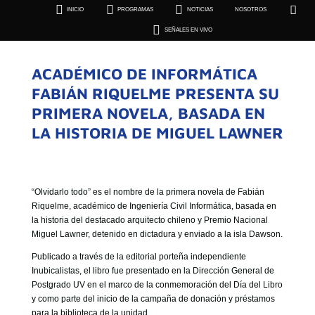





INICIO
PROGRAMAS
NOTICIAS
NOSOTROS
SEÑALES EN VIVO

SEÑALES EN VIVO
ACADÉMICO DE INFORMÁTICA
FABIÁN RIQUELME PRESENTA SU
PRIMERA NOVELA, BASADA EN
LA HISTORIA DE MIGUEL LAWNER
“Olvidarlo todo” es el nombre de la primera novela de Fabián
Riquelme, académico de Ingeniería Civil Informática, basada en
la historia del destacado arquitecto chileno y Premio Nacional
Miguel Lawner, detenido en dictadura y enviado a la isla Dawson.
Publicado a través de la editorial porteña independiente
Inubicalistas, el libro fue presentado en la Dirección General de
Postgrado UV en el marco de la conmemoración del Día del Libro
y como parte del inicio de la campaña de donación y préstamos
para la biblioteca de la unidad.