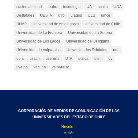
sustentabilidad
teatro
tecnologia
UA
uchile
UDA
Uestatales
UESTV
ufro
ulagos
ULS
umce
UNAP
Universidad de Antofagasta
Universidad de Chile
Universidad de La Frontera
Universidad de La Serena
Universidad de Los Lagos
Universidad de O'Higgins
Universidad de Valparaíso
Universidades Estatales
uoh
upla
usach
userena
UTA
utalca
utem
uv
uvalpo
vacuna
valparaiso
CORPORACIÓN DE MEDIOS DE COMUNICACIÓN DE LAS
UNIVERSIDADES DEL ESTADO DE CHILE
Nosotros
Misión