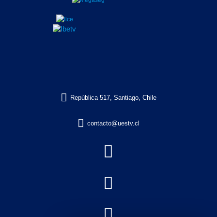

República 517, Santiago, Chile

contacto@uestv.cl


