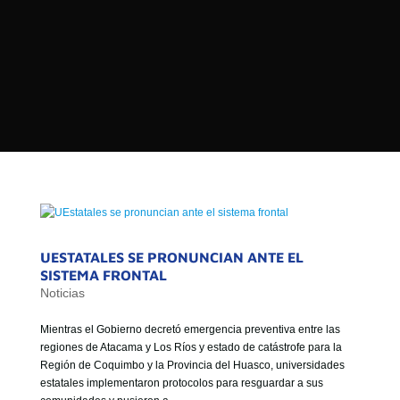

PROGRAMAS

NOTICIAS
NOSOTROS


SEÑALES EN VIVO
RED DE MEDIOS DE COMUNICACIÓN
Buscar:
DE LAS UNIVERSIDADES DEL
ESTADO DE CHILE
QUIENES SOMOS
UESTATALES SE PRONUNCIAN ANTE EL
MISIÓN
SISTEMA FRONTAL
Noticias
VISIÓN
Mientras el Gobierno decretó emergencia preventiva entre las
regiones de Atacama y Los Ríos y estado de catástrofe para la
Región de Coquimbo y la Provincia del Huasco, universidades
estatales implementaron protocolos para resguardar a sus