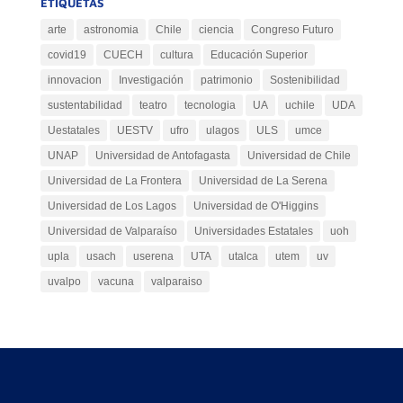
ETIQUETAS
arte
astronomia
Chile
ciencia
Congreso Futuro
covid19
CUECH
cultura
Educación Superior
innovacion
Investigación
patrimonio
Sostenibilidad
sustentabilidad
teatro
tecnologia
UA
uchile
UDA
Uestatales
UESTV
ufro
ulagos
ULS
umce
UNAP
Universidad de Antofagasta
Universidad de Chile
Universidad de La Frontera
Universidad de La Serena
Universidad de Los Lagos
Universidad de O'Higgins
Universidad de Valparaíso
Universidades Estatales
uoh
upla
usach
userena
UTA
utalca
utem
uv
uvalpo
vacuna
valparaiso