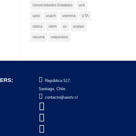
Universidades Estatales
uoh
upla
usach
userena
UTA
utalca
utem
uv
uvalpo
vacuna
valparaiso

ERS:
República 517,
Santiago, Chile

contacto@uestv.cl


