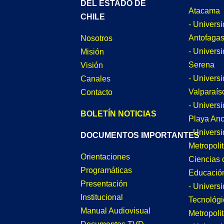
DEL ESTADO DE
Atacama
CHILE
- Univers
Antofagas
Nosotros
- Univers
Misión
Serena
Visión
- Univers
Canales
Valparaís
Contacto
- Univers
BOLETÍN NOTICIAS
Playa An
- Univers
DOCUMENTOS IMPORTANTES
Metropoli
Orientaciones
Ciencias 
Programáticas
Educació
Presentación
- Univers
Institucional
Tecnológi
Manual Audiovisual
Metropoli