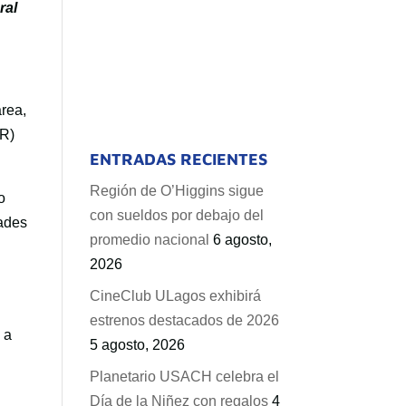
ral
área,
DR)
ENTRADAS RECIENTES
Región de O’Higgins sigue
o
con sueldos por debajo del
dades
promedio nacional
6 agosto,
a
2026
CineClub ULagos exhibirá
estrenos destacados de 2026
 a
5 agosto, 2026
Planetario USACH celebra el
Día de la Niñez con regalos
4