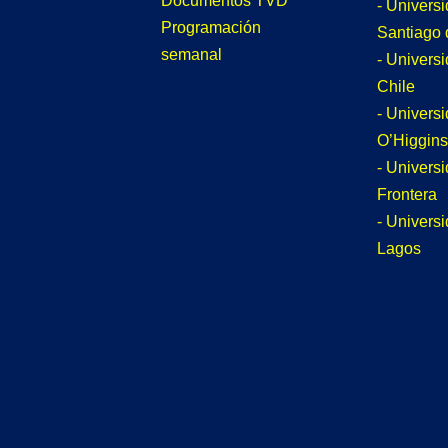
Documentos TVD
- Univers
Programación
Santiago 
semanal
- Univers
Chile
- Univers
O’Higgins
- Universi
Frontera
- Univers
Lagos