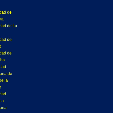
idad de
ta
idad de La
idad de
o
idad de
cha
idad
tana de
de la
n
idad
ca
tana