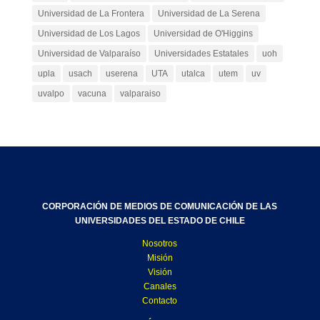
Universidad de La Frontera
Universidad de La Serena
Universidad de Los Lagos
Universidad de O'Higgins
Universidad de Valparaíso
Universidades Estatales
uoh
upla
usach
userena
UTA
utalca
utem
uv
uvalpo
vacuna
valparaiso
CORPORACIÓN DE MEDIOS DE COMUNICACIÓN DE LAS
UNIVERSIDADES DEL ESTADO DE CHILE
Nosotros
Misión
Visión
Canales
Contacto