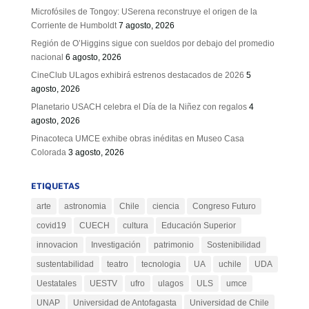
Microfósiles de Tongoy: USerena reconstruye el origen de la
Corriente de Humboldt
7 agosto, 2026
Región de O’Higgins sigue con sueldos por debajo del promedio
nacional
6 agosto, 2026
CineClub ULagos exhibirá estrenos destacados de 2026
5
agosto, 2026
Planetario USACH celebra el Día de la Niñez con regalos
4
agosto, 2026
Pinacoteca UMCE exhibe obras inéditas en Museo Casa
Colorada
3 agosto, 2026
ETIQUETAS
arte
astronomia
Chile
ciencia
Congreso Futuro
covid19
CUECH
cultura
Educación Superior
innovacion
Investigación
patrimonio
Sostenibilidad
sustentabilidad
teatro
tecnologia
UA
uchile
UDA
Uestatales
UESTV
ufro
ulagos
ULS
umce
UNAP
Universidad de Antofagasta
Universidad de Chile