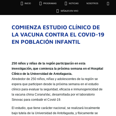





INICIO
PROGRAMAS
NOTICIAS
NOSOTROS
SEÑALES EN VIVO

SEÑALES EN VIVO
COMIENZA ESTUDIO CLÍNICO DE
LA VACUNA CONTRA EL COVID-19
EN POBLACIÓN INFANTIL
250 niños y niñas de la región participarán en esta
investigación, que comienza la próxima semana en el Hospital
Clínico de la Universidad de Antofagasta.
Alrededor de 250 niños, niñas y adolescentes de la región se
espera que participen desde la próxima semana en el estudio
clínico para evaluar la seguridad, eficacia e inmunogenicidad de
la vacuna china CoranaVac, desarrollada por el laboratorio
Sinovac para combatir el Covid-19.
El estudio, que tiene carácter nacional, se realizará localmente
bajo tutela de la Universidad de Antofagasta, y físicamente se