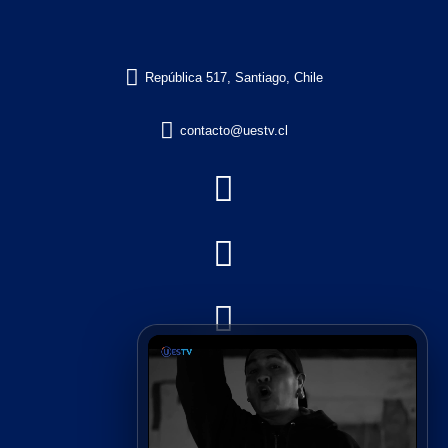

República 517, Santiago, Chile

contacto@uestv.cl



