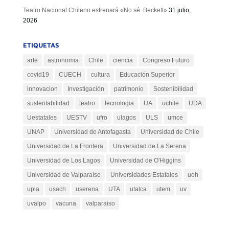
Teatro Nacional Chileno estrenará «No sé. Beckett»
31 julio,
2026
ETIQUETAS
arte
astronomia
Chile
ciencia
Congreso Futuro
covid19
CUECH
cultura
Educación Superior
innovacion
Investigación
patrimonio
Sostenibilidad
sustentabilidad
teatro
tecnologia
UA
uchile
UDA
Uestatales
UESTV
ufro
ulagos
ULS
umce
UNAP
Universidad de Antofagasta
Universidad de Chile
Universidad de La Frontera
Universidad de La Serena
Universidad de Los Lagos
Universidad de O'Higgins
Universidad de Valparaíso
Universidades Estatales
uoh
upla
usach
userena
UTA
utalca
utem
uv
uvalpo
vacuna
valparaiso