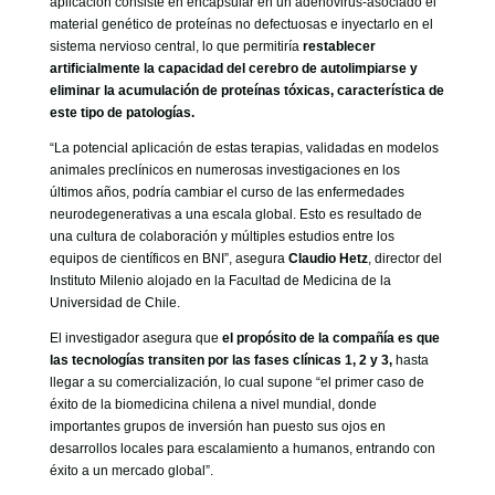
aplicación consiste en encapsular en un adenovirus-asociado el
material genético de proteínas no defectuosas e inyectarlo en el
sistema nervioso central, lo que permitiría
restablecer
artificialmente la capacidad del cerebro de autolimpiarse y
eliminar la acumulación de proteínas tóxicas, característica de
este tipo de patologías.
“La potencial aplicación de estas terapias, validadas en modelos
animales preclínicos en numerosas investigaciones en los
últimos años, podría cambiar el curso de las enfermedades
neurodegenerativas a una escala global. Esto es resultado de
una cultura de colaboración y múltiples estudios entre los
equipos de científicos en BNI”, asegura
Claudio Hetz
, director del
Instituto Milenio alojado en la Facultad de Medicina de la
Universidad de Chile.
El investigador asegura que
el propósito de la compañía es que
las tecnologías transiten por las fases clínicas 1, 2 y 3,
hasta
llegar a su comercialización, lo cual supone “el primer caso de
éxito de la biomedicina chilena a nivel mundial, donde
importantes grupos de inversión han puesto sus ojos en
desarrollos locales para escalamiento a humanos, entrando con
éxito a un mercado global”.