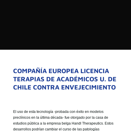

PROGRAMAS

NOTICIAS
NOSOTROS


SEÑALES EN VIVO
RED DE MEDIOS DE COMUNICACIÓN
Buscar:
DE LAS UNIVERSIDADES DEL
ESTADO DE CHILE
COMPAÑÍA EUROPEA LICENCIA
TERAPIAS DE ACADÉMICOS U. DE
QUIENES SOMOS
CHILE CONTRA ENVEJECIMIENTO
MISIÓN
VISIÓN
El uso de esta tecnología -probada con éxito en modelos
preclínicos en la última década- fue otorgado por la casa de
estudios pública a la empresa belga Handl Therapeutics. Estos
desarrollos podrían cambiar el curso de las patologías