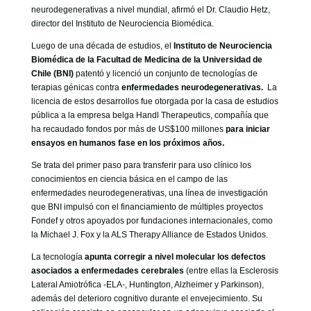
GOBIERNO CORPORATIVO
neurodegenerativas a nivel mundial, afirmó el Dr. Claudio Hetz,
director del Instituto de Neurociencia Biomédica.
NUESTRO EQUIPO
Luego de una década de estudios, el
Instituto de Neurociencia
Biomédica de la Facultad de Medicina de la Universidad de
Chile (BNI)
patentó y licenció un conjunto de tecnologías de
terapias génicas contra
enfermedades neurodegenerativas.
La
licencia de estos desarrollos fue otorgada por la casa de estudios
pública a la empresa belga Handl Therapeutics, compañía que
ha recaudado fondos por más de US$100 millones
para iniciar
ensayos en humanos fase en los próximos años.
Se trata del primer paso para transferir para uso clínico los
conocimientos en ciencia básica en el campo de las
enfermedades neurodegenerativas, una línea de investigación
que BNI impulsó con el financiamiento de múltiples proyectos
Fondef y otros apoyados por fundaciones internacionales, como
la Michael J. Fox y la ALS Therapy Alliance de Estados Unidos.
La tecnología
apunta corregir a nivel molecular los defectos
asociados a enfermedades cerebrales
(entre ellas la Esclerosis
Lateral Amiotrófica -ELA-, Huntington, Alzheimer y Parkinson),
además del deterioro cognitivo durante el envejecimiento. Su