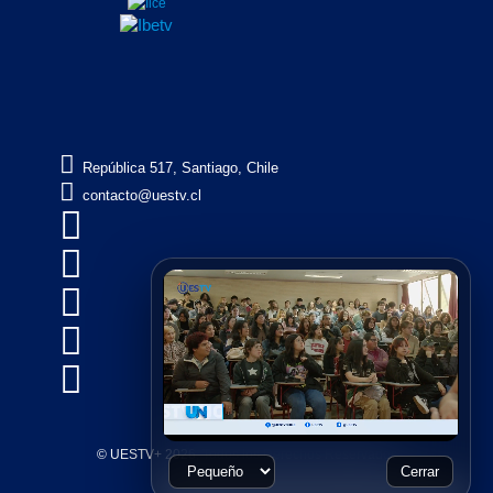

República 517, Santiago, Chile

contacto@uestv.cl





© UESTV+ 2026, Todos los Derechos Reservados
Cerrar