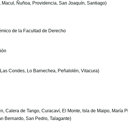
a, Macul, Ñuñoa, Providencia, San Joaquín, Santiago)
émico de la Facultad de Derecho
ción
, Las Condes, Lo Barnechea, Peñalolén, Vitacura)
in, Calera de Tango, Curacaví, El Monte, Isla de Maipo, María P
San Bernardo, San Pedro, Talagante)