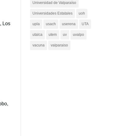
Universidad de Valparaíso
Universidades Estatales
uoh
, Los
upla
usach
userena
UTA
utalca
utem
uv
uvalpo
vacuna
valparaiso
obo,