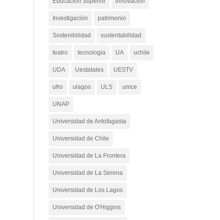
Educación Superior
innovacion
Investigación
patrimonio
Sostenibilidad
sustentabilidad
teatro
tecnologia
UA
uchile
UDA
Uestatales
UESTV
ufro
ulagos
ULS
umce
UNAP
Universidad de Antofagasta
Universidad de Chile
Universidad de La Frontera
Universidad de La Serena
Universidad de Los Lagos
Universidad de O'Higgins