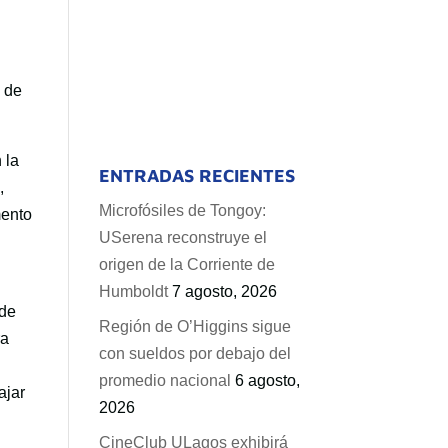
d de
 la
ENTRADAS RECIENTES
,
Microfósiles de Tongoy:
mento
USerena reconstruye el
origen de la Corriente de
Humboldt
7 agosto, 2026
 de
Región de O’Higgins sigue
ra
con sueldos por debajo del
promedio nacional
6 agosto,
ajar
2026
CineClub ULagos exhibirá