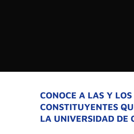

PROGRAMAS

NOTICIAS
NOSOTROS

RED DE M

SEÑALES EN VIVO
QUIENES 
MISIÓN
CONOCE A LAS Y LOS
VISIÓN
CONSTITUYENTES QU
LA UNIVERSIDAD DE 