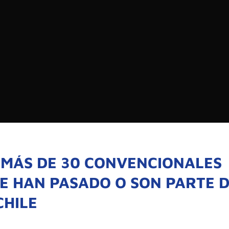
EDIOS DE COMUNICACIÓN DE LAS UNIVERSIDADES
CHILE
Buscar:
SOMOS
GOBIERNO CORPOR
NUESTRO EQUIPO
 MÁS DE 30 CONVENCIONALES
E HAN PASADO O SON PARTE 
CHILE