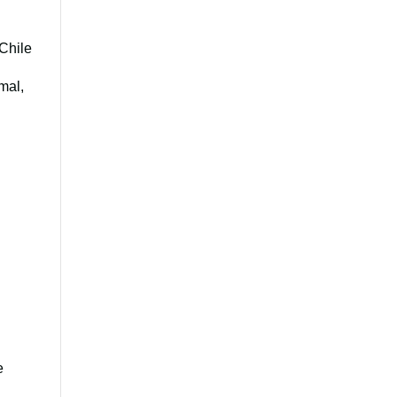
 Chile
mal,
e