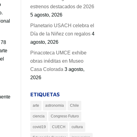
o
estrenos destacados de 2026
o.
5 agosto, 2026
ional
Planetario USACH celebra el
Día de la Niñez con regalos
4
agosto, 2026
 78
arte
Pinacoteca UMCE exhibe
el
obras inéditas en Museo
Casa Colorada
3 agosto,
2026
ETIQUETAS
uente
arte
astronomia
Chile
ciencia
Congreso Futuro
covid19
CUECH
cultura