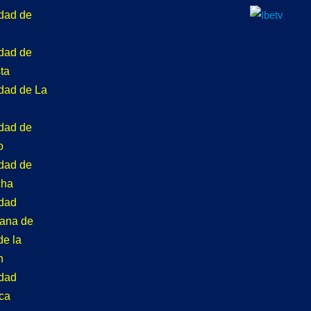
idad de
idad de
ta
idad de La
idad de
o
idad de
cha
idad
tana de
de la
n
idad
ca