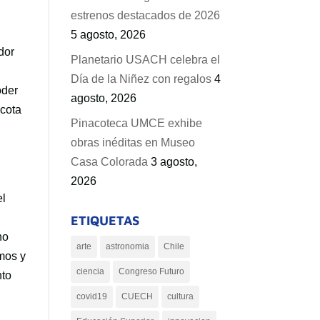
estrenos destacados de 2026
5 agosto, 2026
dor
Planetario USACH celebra el
Día de la Niñez con regalos
4
oder
agosto, 2026
acota
Pinacoteca UMCE exhibe
obras inéditas en Museo
Casa Colorada
3 agosto,
2026
el
ETIQUETAS
no
arte
astronomia
Chile
imos y
ciencia
Congreso Futuro
nto
covid19
CUECH
cultura