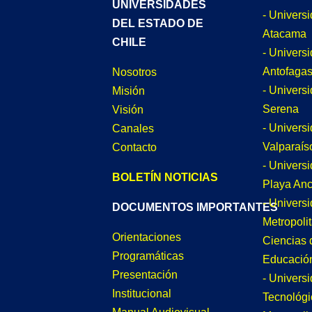
UNIVERSIDADES
- Univers
DEL ESTADO DE
Atacama
CHILE
- Univers
Antofagas
Nosotros
- Univers
Misión
Serena
Visión
- Univers
Canales
Valparaís
Contacto
- Univers
BOLETÍN NOTICIAS
Playa An
- Univers
DOCUMENTOS IMPORTANTES
Metropoli
Orientaciones
Ciencias 
Programáticas
Educació
Presentación
- Univers
Institucional
Tecnológi