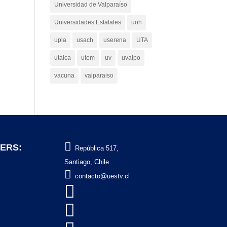
Universidad de Valparaíso
Universidades Estatales
uoh
upla
usach
userena
UTA
utalca
utem
uv
uvalpo
vacuna
valparaiso

ERS:
República 517,
Santiago, Chile

contacto@uestv.cl

