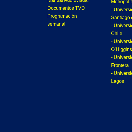
Manual Audiovisual
Metropoli
Documentos TVD
- Univers
Programación
Santiago 
semanal
- Univers
Chile
- Univers
O’Higgins
- Universi
Frontera
- Univers
Lagos