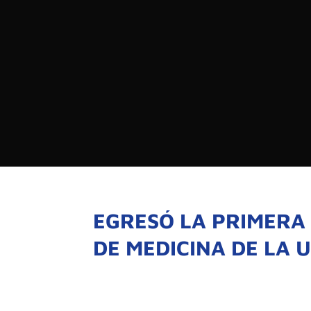

PROGRAMAS

NOTICIAS
NOSOTROS

RED DE M

SEÑALES EN VIVO
QUIENES 
MISIÓN
EGRESÓ LA PRIMERA
VISIÓN
DE MEDICINA DE LA 