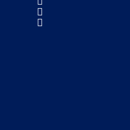


