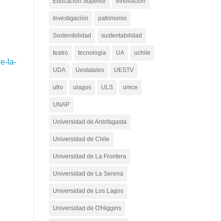
Educación Superior
innovacion
Investigación
patrimonio
Sostenibilidad
sustentabilidad
teatro
tecnologia
UA
uchile
e-la-
UDA
Uestatales
UESTV
ufro
ulagos
ULS
umce
UNAP
Universidad de Antofagasta
Universidad de Chile
Universidad de La Frontera
Universidad de La Serena
Universidad de Los Lagos
Universidad de O'Higgins