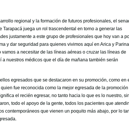
rrollo regional y la formación de futuros profesionales, el sena
 Tarapacá juega un rol trascendental en torno a generar las
ades justamente a este grupo de profesionales que hoy van a p
ma y dar seguridad para quienes vivimos aquí en Arica y Parin
vamos a necesitar de las líneas aéreas o cruzar las líneas de
quí a nuestros médicos que el día de mañana también serán
uellos egresados que se destacaron en su promoción, como en 
quien fue reconocida como la mejor egresada de la promoción
nifica el recién egresar, no tanto hacia lo que es lo nuestro, si
aron, todo el apoyo de la gente, todos los pacientes que atend
os contemporáneos que vienen un poquito más abajo, por lo ta
gresada.