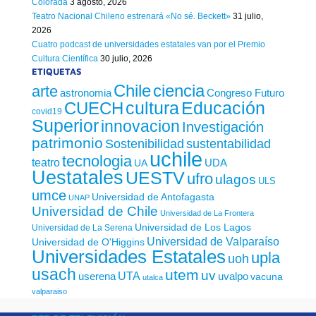
Colorada
3 agosto, 2026
Teatro Nacional Chileno estrenará «No sé. Beckett»
31 julio,
2026
Cuatro podcast de universidades estatales van por el Premio
Cultura Científica
30 julio, 2026
ETIQUETAS
Chile
ciencia
arte
astronomia
Congreso Futuro
cultura
Educación
CUECH
covid19
Superior
innovacion
Investigación
patrimonio
sustentabilidad
Sostenibilidad
uchile
tecnologia
teatro
UDA
UA
Uestatales
UESTV
ufro
ulagos
ULS
umce
Universidad de Antofagasta
UNAP
Universidad de Chile
Universidad de La Frontera
Universidad de Los Lagos
Universidad de La Serena
Universidad de Valparaíso
Universidad de O'Higgins
Universidades Estatales
upla
uoh
usach
utem
uv
UTA
userena
uvalpo
vacuna
utalca
valparaiso